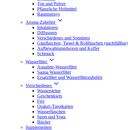
Ton und Pulver
Pflanzliche Heilmittel
Raumsprays
Aroma-Zubehör
Inhalatoren
Diffusoren
Verschiedenes und Sonstiges
Glasflaschen, Tiegel & Rollflaschen (nachfüllbar)
Aufbewahrungsboxen und Koffer
Schmuck
Wasserfilter
Aqualine-Wasserfilter
Saqua Wasserfilter
Ersatzfilter und Wasserfilterzubehör
Verschiedenes
Wassersteine
Geschenksets
Frei
Orakel-/Tarotkarten
Wasserflaschen
Sport und Yoga
Bücher
Supplementen