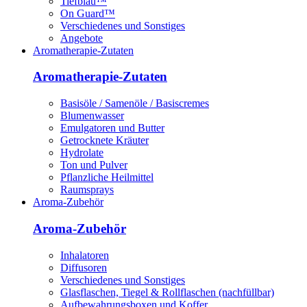
Tiefblau™
On Guard™
Verschiedenes und Sonstiges
Angebote
Aromatherapie-Zutaten
Aromatherapie-Zutaten
Basisöle / Samenöle / Basiscremes
Blumenwasser
Emulgatoren und Butter
Getrocknete Kräuter
Hydrolate
Ton und Pulver
Pflanzliche Heilmittel
Raumsprays
Aroma-Zubehör
Aroma-Zubehör
Inhalatoren
Diffusoren
Verschiedenes und Sonstiges
Glasflaschen, Tiegel & Rollflaschen (nachfüllbar)
Aufbewahrungsboxen und Koffer