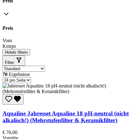
Preis
Preis
Vom
Knirps
Hotels filtern
Filter
70
Ergebnisse
Aqualine
Jahresset Aqualine 18 pH-neutral (nicht
alkalisch!) (Mehrstufenfilter & Keramikfilter)
€
76,00
Vorrätig