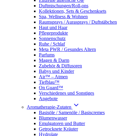
Einzelne ätherische Öle
Duftmischungen/Roll-ons
Kollektionen, Sets & Geschenksets
Spa, Wellness & Wohnen
Raumsprays / Aurasprays / Duftstäbchen
Haut und Haar
Pflegeprodukte
Sonnenschutz
Ruhe / Schlaf
Meta PWR / Gesundes Altern
Parfums
Magen & Darm
Zubehör & Diffusoren
Babys und Kinder
Air™ – Atmen
Tiefblau™
On Guard™
Verschiedenes und Sonstiges
Angebote
Aromatherapie-Zutaten
Basisöle / Samenöle / Basiscremes
Blumenwasser
Emulgatoren und Butter
Getrocknete Kräuter
Hydrolate