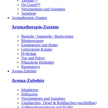
Tiefblau™
On Guard™
Verschiedenes und Sonstiges
Angebote
Aromatherapie-Zutaten
Aromatherapie-Zutaten
Basisöle / Samenöle / Basiscremes
Blumenwasser
Emulgatoren und Butter
Getrocknete Kräuter
Hydrolate
Ton und Pulver
Pflanzliche Heilmittel
Raumsprays
Aroma-Zubehör
Aroma-Zubehör
Inhalatoren
Diffusoren
Verschiedenes und Sonstiges
Glasflaschen, Tiegel & Rollflaschen (nachfüllbar)
Aufbewahrungsboxen und Koffer