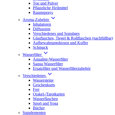
Ton und Pulver
Pflanzliche Heilmittel
Raumsprays
Aroma-Zubehör
Inhalatoren
Diffusoren
Verschiedenes und Sonstiges
Glasflaschen, Tiegel & Rollflaschen (nachfüllbar)
Aufbewahrungsboxen und Koffer
Schmuck
Wasserfilter
Aqualine-Wasserfilter
Saqua Wasserfilter
Ersatzfilter und Wasserfilterzubehör
Verschiedenes
Wassersteine
Geschenksets
Frei
Orakel-/Tarotkarten
Wasserflaschen
Sport und Yoga
Bücher
Supplementen