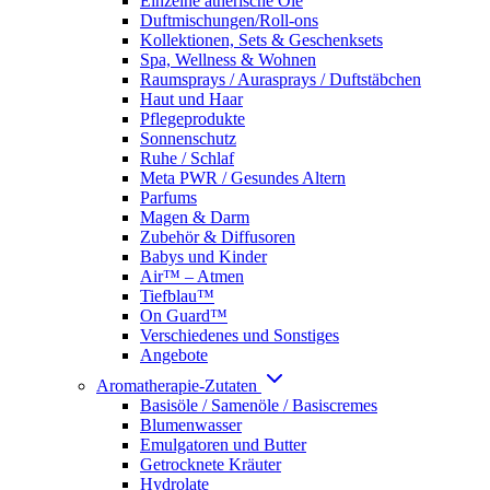
Einzelne ätherische Öle
Duftmischungen/Roll-ons
Kollektionen, Sets & Geschenksets
Spa, Wellness & Wohnen
Raumsprays / Aurasprays / Duftstäbchen
Haut und Haar
Pflegeprodukte
Sonnenschutz
Ruhe / Schlaf
Meta PWR / Gesundes Altern
Parfums
Magen & Darm
Zubehör & Diffusoren
Babys und Kinder
Air™ – Atmen
Tiefblau™
On Guard™
Verschiedenes und Sonstiges
Angebote
Aromatherapie-Zutaten
Basisöle / Samenöle / Basiscremes
Blumenwasser
Emulgatoren und Butter
Getrocknete Kräuter
Hydrolate