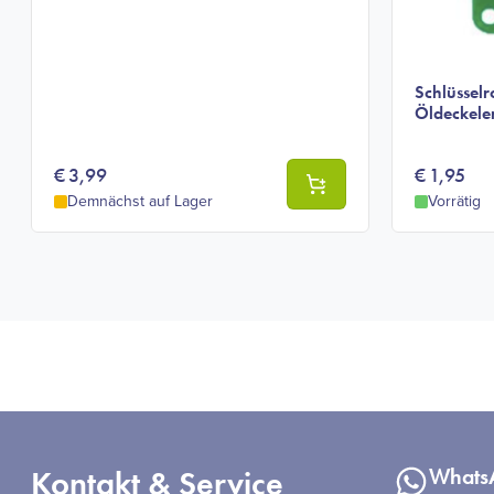
Schlüsselr
Öldeckele
€
3,99
€
1,95
Demnächst auf Lager
Vorrätig
Kontakt & Service
Whats