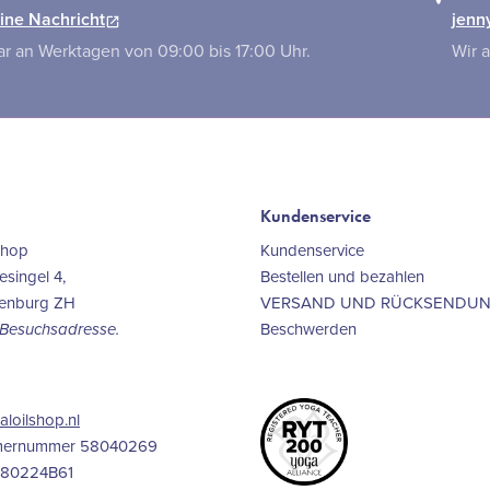
ine Nachricht
jenn
r an Werktagen von 09:00 bis 17:00 Uhr.
Wir 
Kundenservice
Shop
Kundenservice
singel 4,
Bestellen und bezahlen
kenburg ZH
VERSAND UND RÜCKSENDU
Beschwerden
e Besuchsadresse.
aloilshop.nl
mernummer 58040269
980224B61