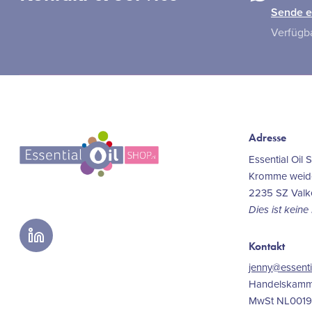
Sende e
Verfügba
Adresse
Essential Oil 
Kromme weide
2235 SZ Val
Dies ist kein
linkedin
Kontakt
jenny@essenti
Handelskam
MwSt NL001