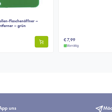
ollen-Flaschenöffner –
ntferner – grün
€
7,99
Vorrätig
App uns
Möch