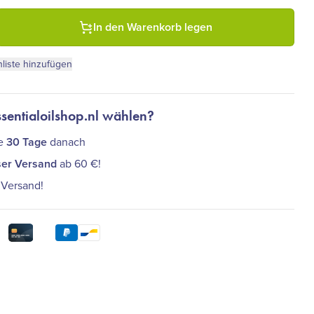
Eros & Pleasure (Marco Schreier, Lapis Vitalis) Menge
In den Warenkorb legen
liste hinzufügen
entialoilshop.nl wählen?
ie
30 Tage
danach
ser Versand
ab 60 €!
 Versand!