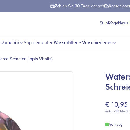
Zahlen Sie
30 Tage
danach
Kostenlose
Stuhl-Yoga
News
-Zubehör
Supplementen
Wasserfilter
Verschiedenes
rco Schreier, Lapis Vitalis)
Waters
Schreie
€
10,95
(inkl. 21% MwSt.
Vorrätig