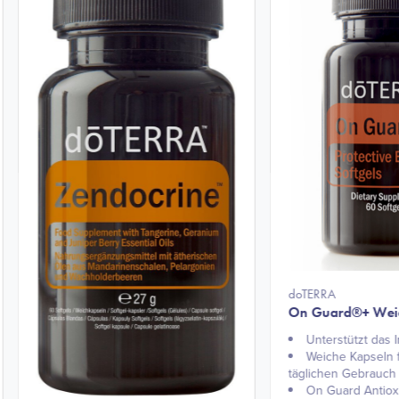
doTERRA
On Guard®+ Wei
Unterstützt das
Weiche Kapseln 
täglichen Gebrauch
On Guard Antiox