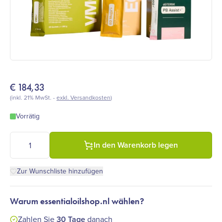
€
184,33
(inkl. 21% MwSt. -
exkl. Versandkosten
)
Vorrätig
dōTERRA Wellness Made Simple Bundle (pillenfrei) Menge
In den Warenkorb legen
Zur Wunschliste hinzufügen
Warum essentialoilshop.nl wählen?
Zahlen Sie
30 Tage
danach