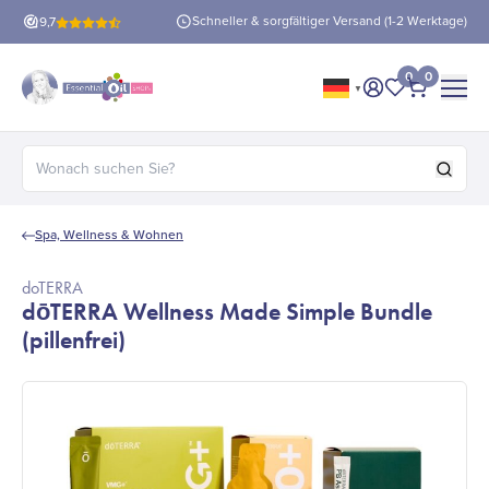
enloser Versand
ab 60 €!
Schneller & sorgfältiger Versand (1-2 Werktage)
9,7
0
0
▼
Mein Konto
Meine Favor
Bezahlen
Suchen nach:
Spa, Wellness & Wohnen
doTERRA
dōTERRA Wellness Made Simple Bundle
(pillenfrei)