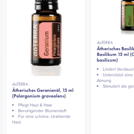
doTERRA
Ätherisches Basili
Basilikum 15 ml 
basilicum)
Lindert Verdau
Unterstützt ein
Atmung
doTERRA
Stimuliert die gei
Ätherisches Geranienöl, 15 ml
(Pelargonium graveolens)
Pflegt Haut & Haar
Beruhigender Blumenduft
Für eine schöne, strahlende
Haut