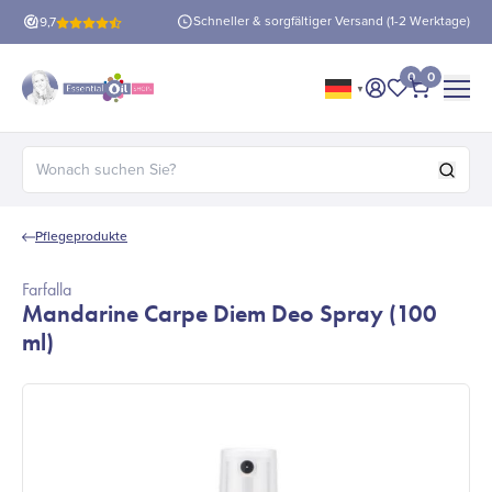
Schneller & sorgfältiger Versand (1-2 Werktage)
enloser Versand
9,7
ab 60 €!
0
0
▼
Mein Konto
Meine Favor
Bezahlen
Suchen nach:
Pflegeprodukte
Farfalla
Mandarine Carpe Diem Deo Spray (100
ml)