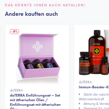
DAS KÖNNTE IHNEN AUCH GEFALLEN!
Andere kauften auch
- 8%
doTERRA
Immun-Booster-Ki
doTERRA
Stärkt die natürl
doTERRA Einführungsset – Set
Widerstandskraft
mit ätherischen Ölen /
Atmung & Verda
Einführungsset mit ätherischen
Geeignet für Jun