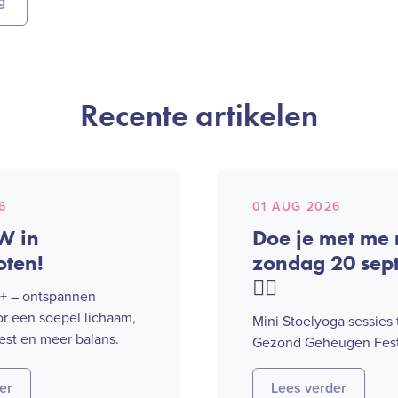
g
Recente artikelen
6
01 AUG 2026
W in
Doe je met me
oten!
zondag 20 sep
🧘‍♀️
5+ – ontspannen
 een soepel lichaam,
Mini Stoelyoga sessies 
est en meer balans.
Gezond Geheugen Fest
er
Lees verder