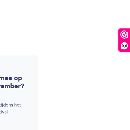
9,6
 mee op
tember?
tijdens het
ival