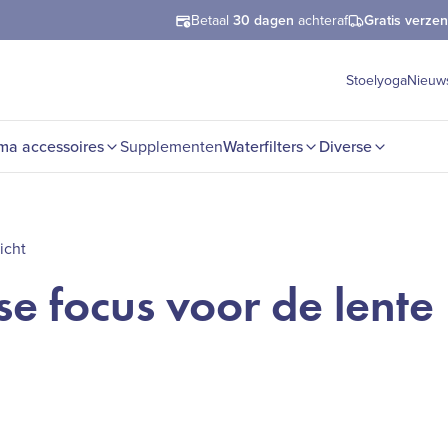
Betaal
30 dagen
achteraf
Gratis verze
Stoelyoga
Nieuw
ma accessoires
Supplementen
Waterfilters
Diverse
icht
sse focus voor de lente