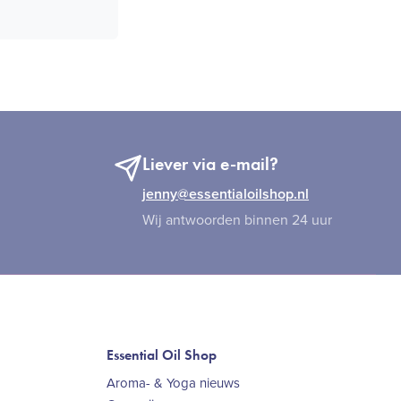
Liever via e-mail?
jenny@essentialoilshop.nl
Wij antwoorden binnen 24 uur
Essential Oil Shop
Aroma- & Yoga nieuws