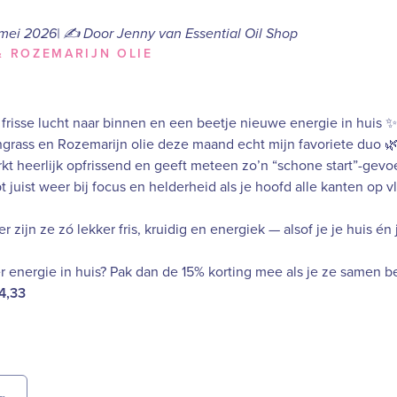
5 mei 2026| ✍️ Door Jenny van Essential Oil Shop
 ROZEMARIJN OLIE
frisse lucht naar binnen en een beetje nieuwe energie in huis ✨
grass en Rozemarijn olie deze maand echt mijn favoriete duo 
t heerlijk opfrissend en geeft meteen zo’n “schone start”-gevoe
 juist weer bij focus en helderheid als je hoofd alle kanten op v
r zijn ze zó lekker fris, kruidig en energiek — alsof je je huis é
r energie in huis? Pak dan de 15% korting mee als je ze samen be
4,33