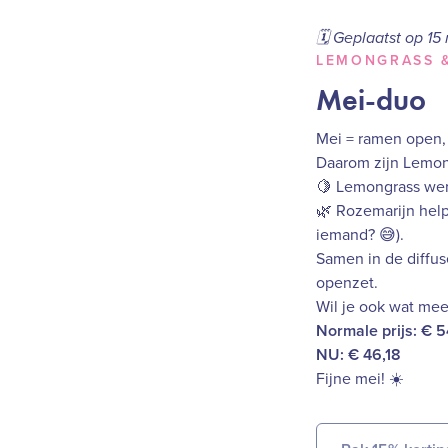
🗓️ Geplaatst op 1
LEMONGRASS &
Mei-duo
Mei = ramen open, 
Daarom zijn Lemon
🍋 Lemongrass werk
🌿 Rozemarijn helpt
iemand? 😅).
Samen in de diffuse
openzet.
Wil je ook wat mee
Normale prijs: € 5
NU: € 46,18
Fijne mei! ☀️