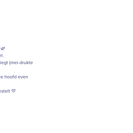
🌿
l.
liegt (mei-drukte
n je hoofd even
stelt 💛