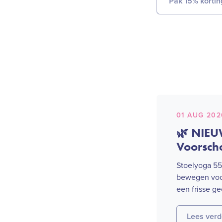
Pak 15% kortin
01 AUG 202
🌿 NIEU
Voorsch
Stoelyoga 5
bewegen voor
een frisse ge
Lees verd