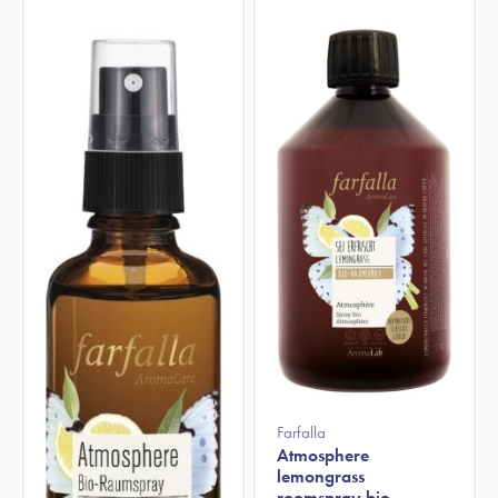
Farfalla
Atmosphere
lemongrass
roomspray bio