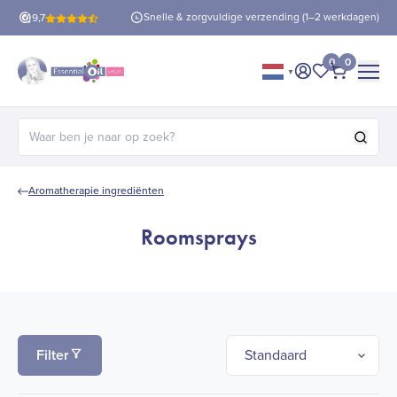
rzending (1–2 werkdagen)
Betaal
30 dagen
achteraf
9,7
0
0
▼
Mijn account
Mijn favorie
Afrekene
Zoeken naar:
Aromatherapie ingrediënten
Roomsprays
Filter