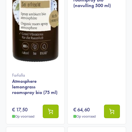
(navulling 500 ml)
Farfalla
Atmosphere
lemongrass
roomspray bio (75 ml)
€
17,50
€
64,60
Op voorraad
Op voorraad