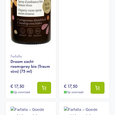
Farfalla
Droom zacht
roomspray bio (Traum
süss) (75 ml)
€
17,50
€
17,50
Op voorraad
Op voorraad