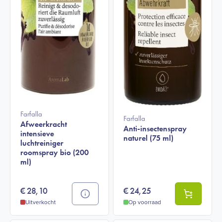
Farfalla
Farfalla
Afweerkracht
Anti-insectenspray
intensieve
naturel (75 ml)
luchtreiniger
roomspray bio (200
ml)
€
28,10
€
24,25
Uitverkocht
Op voorraad