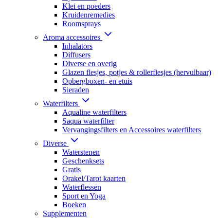
Klei en poeders
Kruidenremedies
Roomsprays
Aroma accessoires
Inhalators
Diffusers
Diverse en overig
Glazen flesjes, potjes & rollerflesjes (hervulbaar)
Opbergboxen- en etuis
Sieraden
Waterfilters
Aqualine waterfilters
Saqua waterfilter
Vervangingsfilters en Accessoires waterfilters
Diverse
Waterstenen
Geschenksets
Gratis
Orakel/Tarot kaarten
Waterflessen
Sport en Yoga
Boeken
Supplementen