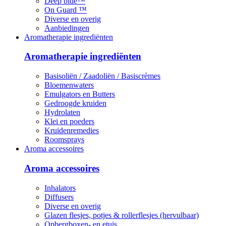
Deep blue™
On Guard ™
Diverse en overig
Aanbiedingen
Aromatherapie ingrediënten
Aromatherapie ingrediënten
Basisoliën / Zaadoliën / Basiscrèmes
Bloemenwaters
Emulgators en Butters
Gedroogde kruiden
Hydrolaten
Klei en poeders
Kruidenremedies
Roomsprays
Aroma accessoires
Aroma accessoires
Inhalators
Diffusers
Diverse en overig
Glazen flesjes, potjes & rollerflesjes (hervulbaar)
Opbergboxen- en etuis