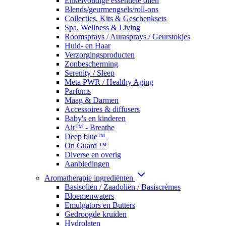
Enkelvoudige essentiële oliën
Blends/geurmengsels/roll-ons
Collecties, Kits & Geschenksets
Spa, Wellness & Living
Roomsprays / Aurasprays / Geurstokjes
Huid- en Haar
Verzorgingsproducten
Zonbescherming
Serenity / Sleep
Meta PWR / Healthy Aging
Parfums
Maag & Darmen
Accessoires & diffusers
Baby's en kinderen
Air™ - Breathe
Deep blue™
On Guard ™
Diverse en overig
Aanbiedingen
Aromatherapie ingrediënten
Basisoliën / Zaadoliën / Basiscrèmes
Bloemenwaters
Emulgators en Butters
Gedroogde kruiden
Hydrolaten