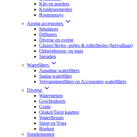
Klei en poeders
Kruidenremedies
Roomsprays
Aroma accessoires
Inhalators
Diffusers
Diverse en overig
Glazen flesjes, potjes & rollerflesjes (hervulbaar)
Opbergboxen- en etuis
Sieraden
Waterfilters
Aqualine waterfilters
Saqua waterfilter
Vervangingsfilters en Accessoires waterfilters
Diverse
Waterstenen
Geschenksets
Gratis
Orakel/Tarot kaarten
Waterflessen
Sport en Yoga
Boeken
Supplementen