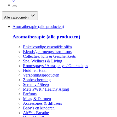
0
Alle categorieën
Aromatherapie (alle producten)
Aromatherapie (alle producten)
Enkelvoudige essentiële oliën
Blends/geurmengsels/roll-ons
Collecties, Kits & Geschenksets
Spa, Wellness & Living
Roomsprays / Aurasprays / Geurstokjes
Huid- en Haar
Verzorgingsproducten
Zonbescherming
Serenity / Sleep
Meta PWR / Healthy Aging
Parfums
Maag & Darmen
Accessoires & diffusers
Baby's en kinderen
Air™ - Breathe