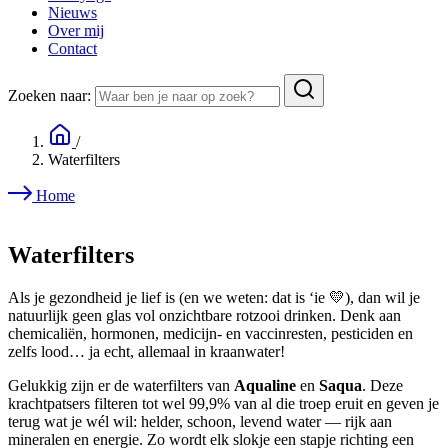
Nieuws
Over mij
Contact
Zoeken naar:
/
Waterfilters
Home
Waterfilters
Als je gezondheid je lief is (en we weten: dat is ‘ie 💛), dan wil je
natuurlijk geen glas vol onzichtbare rotzooi drinken. Denk aan
chemicaliën, hormonen, medicijn- en vaccinresten, pesticiden en
zelfs lood… ja echt, allemaal in kraanwater!
Gelukkig zijn er de waterfilters van
Aqualine
en
Saqua
. Deze
krachtpatsers filteren tot wel 99,9% van al die troep eruit en geven je
terug wat je wél wil: helder, schoon, levend water — rijk aan
mineralen en energie. Zo wordt elk slokje een stapje richting een