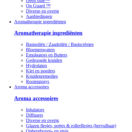
Deep blue™
On Guard ™
Diverse en overig
Aanbiedingen
Aromatherapie ingrediënten
Aromatherapie ingrediënten
Basisoliën / Zaadoliën / Basiscrèmes
Bloemenwaters
Emulgators en Butters
Gedroogde kruiden
Hydrolaten
Klei en poeders
Kruidenremedies
Roomsprays
Aroma accessoires
Aroma accessoires
Inhalators
Diffusers
Diverse en overig
Glazen flesjes, potjes & rollerflesjes (hervulbaar)
Opbergboxen- en etuis