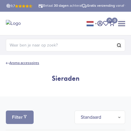
Betaal
30 dagen
achteraf
Gratis verzending
vanaf €60
9,7
0
0
▼
Mijn account
Mijn favorie
Afrekene
Zoeken naar:
Aroma accessoires
Sieraden
Filter