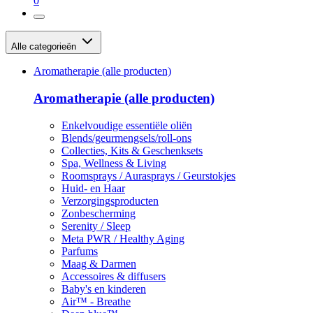
0
Alle categorieën
Aromatherapie (alle producten)
Aromatherapie (alle producten)
Enkelvoudige essentiële oliën
Blends/geurmengsels/roll-ons
Collecties, Kits & Geschenksets
Spa, Wellness & Living
Roomsprays / Aurasprays / Geurstokjes
Huid- en Haar
Verzorgingsproducten
Zonbescherming
Serenity / Sleep
Meta PWR / Healthy Aging
Parfums
Maag & Darmen
Accessoires & diffusers
Baby's en kinderen
Air™ - Breathe