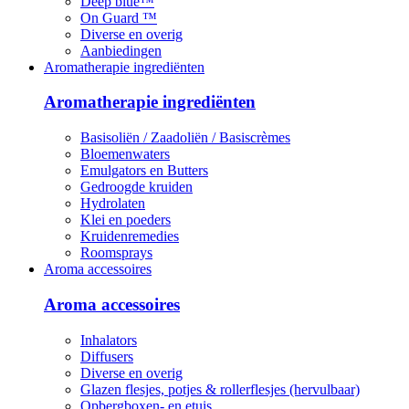
Deep blue™
On Guard ™
Diverse en overig
Aanbiedingen
Aromatherapie ingrediënten
Aromatherapie ingrediënten
Basisoliën / Zaadoliën / Basiscrèmes
Bloemenwaters
Emulgators en Butters
Gedroogde kruiden
Hydrolaten
Klei en poeders
Kruidenremedies
Roomsprays
Aroma accessoires
Aroma accessoires
Inhalators
Diffusers
Diverse en overig
Glazen flesjes, potjes & rollerflesjes (hervulbaar)
Opbergboxen- en etuis