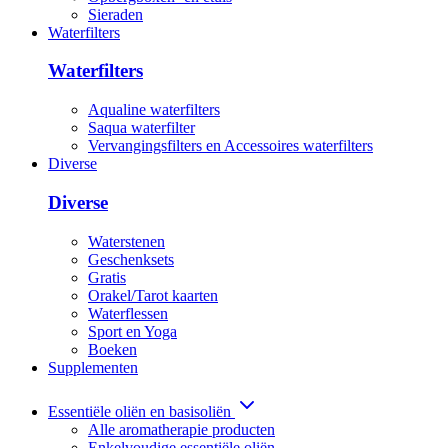
Sieraden
Waterfilters
Waterfilters
Aqualine waterfilters
Saqua waterfilter
Vervangingsfilters en Accessoires waterfilters
Diverse
Diverse
Waterstenen
Geschenksets
Gratis
Orakel/Tarot kaarten
Waterflessen
Sport en Yoga
Boeken
Supplementen
Essentiële oliën en basisoliën
Alle aromatherapie producten
Enkelvoudige essentiële oliën