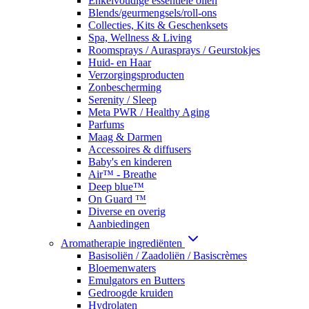
Enkelvoudige essentiële oliën
Blends/geurmengsels/roll-ons
Collecties, Kits & Geschenksets
Spa, Wellness & Living
Roomsprays / Aurasprays / Geurstokjes
Huid- en Haar
Verzorgingsproducten
Zonbescherming
Serenity / Sleep
Meta PWR / Healthy Aging
Parfums
Maag & Darmen
Accessoires & diffusers
Baby's en kinderen
Air™ - Breathe
Deep blue™
On Guard ™
Diverse en overig
Aanbiedingen
Aromatherapie ingrediënten
Basisoliën / Zaadoliën / Basiscrèmes
Bloemenwaters
Emulgators en Butters
Gedroogde kruiden
Hydrolaten