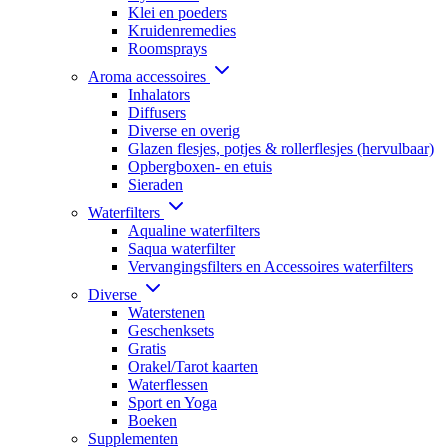
Klei en poeders
Kruidenremedies
Roomsprays
Aroma accessoires
Inhalators
Diffusers
Diverse en overig
Glazen flesjes, potjes & rollerflesjes (hervulbaar)
Opbergboxen- en etuis
Sieraden
Waterfilters
Aqualine waterfilters
Saqua waterfilter
Vervangingsfilters en Accessoires waterfilters
Diverse
Waterstenen
Geschenksets
Gratis
Orakel/Tarot kaarten
Waterflessen
Sport en Yoga
Boeken
Supplementen