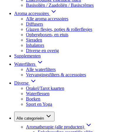
Basisoliën / Zaadoliën / Basiscrèmes
Aroma accessoires
Alle aroma accessoires
Diffusers
Glazen flesjes, potjes & rollerflesjes
Opbergboxen- en etuis
Sieraden
Inhalators
Diverse en overig
Supplementen
Waterfilters
Alle waterfilters
Vervangingsfilters & accessoires
Diverse
Orakel/Tarot kaarten
Waterflessen
Boeken
Sport en Yoga
Alle categorieën
Aromatherapie (alle producten)