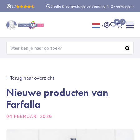
e verzending (1–2 werkdagen)
9,7
Betaal
30 dagen
achtera
0
0
▼
Mijn account
Mijn favorie
Afrekene
Zoeken naar:
Terug naar overzicht
Nieuwe producten van
Farfalla
04 FEBRUARI 2026