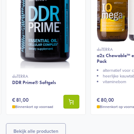
doTERRA
a2z Chewable™ 
Pack
alternatief voor 
heerlijke kauwta
doTERRA
vitaminebom
DDR Prime® Softgels
€
81,00
€
80,00
Binnenkort op voorraad
Binnenkort op voorr
Bekijk alle producten