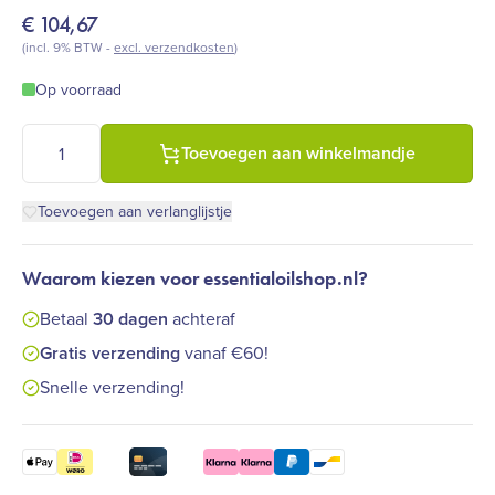
€
104,67
(incl. 9% BTW -
excl. verzendkosten
)
Op voorraad
Alpha CRS+ Cellular Vitality Complex aantal
Toevoegen aan winkelmandje
Toevoegen aan verlanglijstje
Waarom kiezen voor essentialoilshop.nl?
Betaal
30 dagen
achteraf
Gratis verzending
vanaf €60!
Snelle verzending!