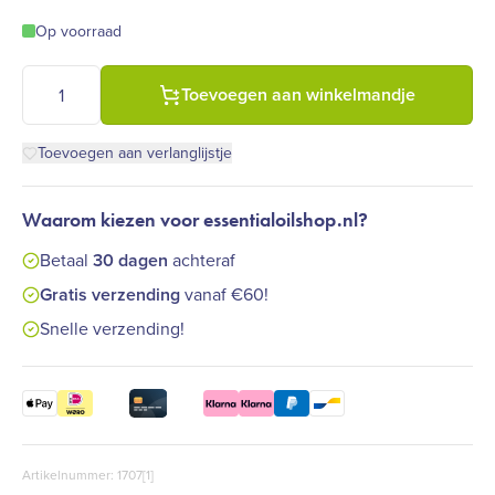
Op voorraad
Amber (bruinglas) glazen pipetflesje - 10 ml - inclusief zwart p
Toevoegen aan winkelmandje
Toevoegen aan verlanglijstje
Waarom kiezen voor essentialoilshop.nl?
Betaal
30 dagen
achteraf
Gratis verzending
vanaf €60!
Snelle verzending!
Artikelnummer: 1707[1]