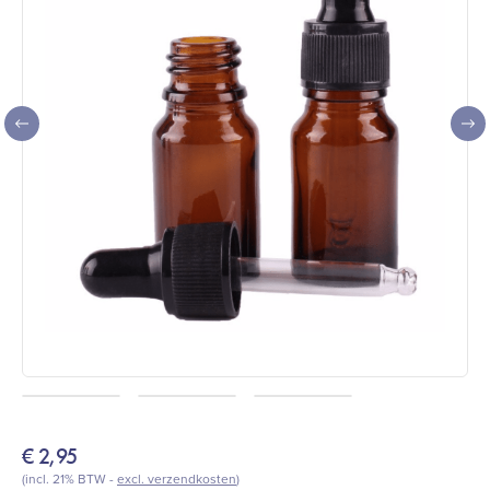
€
2,95
(incl. 21% BTW -
excl. verzendkosten
)