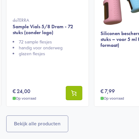
doTERRA
Sample Vials 5/8 Dram - 72
stuks (zonder logo)
Siliconen bescher
stuks – voor 5 ml f
72 sample flesjes
formaat)
handig voor onderweg
glazen flesjes
€
24,00
€
7,99
Op voorraad
Op voorraad
Bekijk alle producten