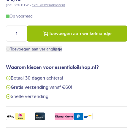
(incl. 21% BTW -
excl. verzendkosten
)
Op voorraad
Amber (bruinglas) glazen pipetflesje - 20 ml - inclusief zwart 
Toevoegen aan winkelmandje
Toevoegen aan verlanglijstje
Waarom kiezen voor essentialoilshop.nl?
Betaal
30 dagen
achteraf
Gratis verzending
vanaf €60!
Snelle verzending!