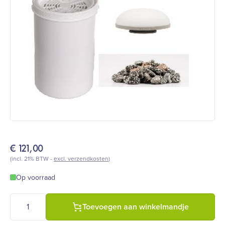
€
121,00
(incl. 21% BTW -
excl. verzendkosten
)
Op voorraad
Complete set Aqualine 18 Neos met Mineraalstenen REDOX filte
Toevoegen aan winkelmandje