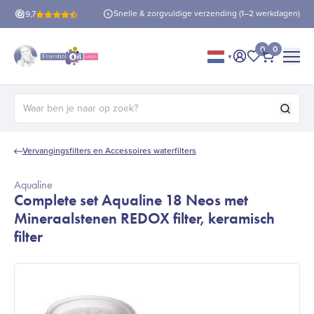
is verzending
vanaf €60!
Snelle & zorgvuldige verzending (1–2 werkdagen)
9,7
0
0
▼
Mijn account
Mijn favorie
Afrekene
Zoeken naar:
Vervangingsfilters en Accessoires waterfilters
Aqualine
Complete set Aqualine 18 Neos met
Mineraalstenen REDOX filter, keramisch
filter