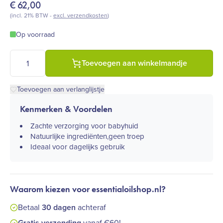
€
62,00
(incl. 21% BTW -
excl. verzendkosten
)
Op voorraad
doTERRA baby Collection aantal
Toevoegen aan winkelmandje
Toevoegen aan verlanglijstje
Kenmerken & Voordelen
Zachte verzorging voor babyhuid
Natuurlijke ingrediënten,geen troep
Ideaal voor dagelijks gebruik
Waarom kiezen voor essentialoilshop.nl?
Betaal
30 dagen
achteraf
Gratis verzending
vanaf €60!