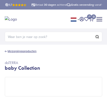
9,7
Betaal
30 dagen
achteraf
Gratis verzending
vanaf €60
0
0
▼
Mijn account
Mijn favorie
Afrekene
Zoeken naar:
Verzorgingsproducten
doTERRA
baby Collection