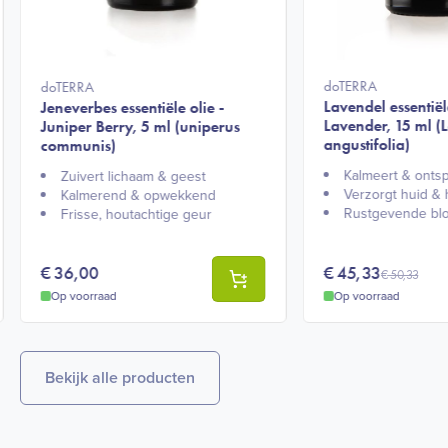
doTERRA
doTERRA
Lavendel essentiële
Jeneverbes essentiële olie -
Lavender, 15 ml (
Juniper Berry, 5 ml (uniperus
angustifolia)
communis)
Kalmeert & ontsp
Zuivert lichaam & geest​
Verzorgt huid & h
Kalmerend & opwekkend​
Rustgevende bl
Frisse, houtachtige geur​
€
36,00
€
45,33
€
50,33
Op voorraad
Op voorraad
Bekijk alle producten