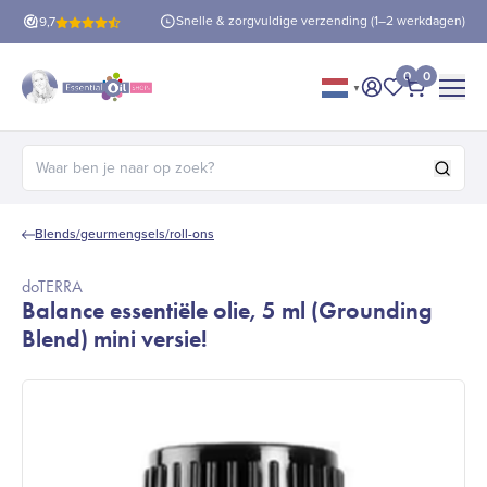
is verzending
vanaf €60!
Snelle & zorgvuldige verzending (1–2 werkdagen)
9,7
0
0
▼
Mijn account
Mijn favorie
Afrekene
Zoeken naar:
Blends/geurmengsels/roll-ons
doTERRA
Balance essentiële olie, 5 ml (Grounding
Blend) mini versie!