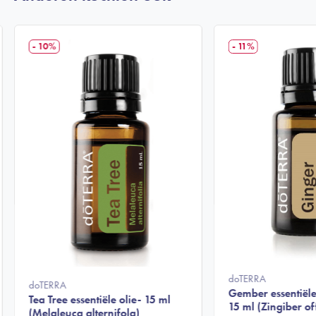
- 10%
- 11%
doTERRA
doTERRA
Gember essentiële
Tea Tree essentiële olie- 15 ml
15 ml (Zingiber of
(Melaleuca alternifola)