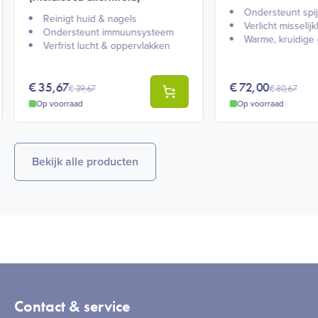
Ondersteunt spij
Reinigt huid & nagels​
Verlicht misselijk
Ondersteunt immuunsysteem​
Warme, kruidige 
Verfrist lucht & oppervlakken​
€
35,67
€
72,00
€
39,67
€
80,67
Op voorraad
Op voorraad
Bekijk alle producten
Contact & service