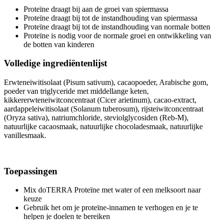
Proteïne draagt bij aan de groei van spiermassa
Proteïne draagt bij tot de instandhouding van spiermassa
Proteïne draagt bij tot de instandhouding van normale botten
Proteïne is nodig voor de normale groei en ontwikkeling van
de botten van kinderen
Volledige ingrediëntenlijst
Erwteneiwitisolaat (Pisum sativum), cacaopoeder, Arabische gom,
poeder van triglyceride met middellange keten,
kikkererwteneiwitconcentraat (Cicer arietinum), cacao-extract,
aardappeleiwitisolaat (Solanum tuberosum), rijsteiwitconcentraat
(Oryza sativa), natriumchloride, steviolglycosiden (Reb-M),
natuurlijke cacaosmaak, natuurlijke chocoladesmaak, natuurlijke
vanillesmaak.
Toepassingen
Mix doTERRA Proteïne met water of een melksoort naar
keuze
Gebruik het om je proteïne-innamen te verhogen en je te
helpen je doelen te bereiken