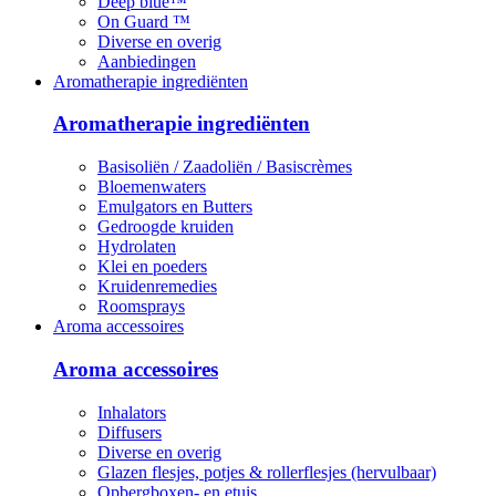
Deep blue™
On Guard ™
Diverse en overig
Aanbiedingen
Aromatherapie ingrediënten
Aromatherapie ingrediënten
Basisoliën / Zaadoliën / Basiscrèmes
Bloemenwaters
Emulgators en Butters
Gedroogde kruiden
Hydrolaten
Klei en poeders
Kruidenremedies
Roomsprays
Aroma accessoires
Aroma accessoires
Inhalators
Diffusers
Diverse en overig
Glazen flesjes, potjes & rollerflesjes (hervulbaar)
Opbergboxen- en etuis