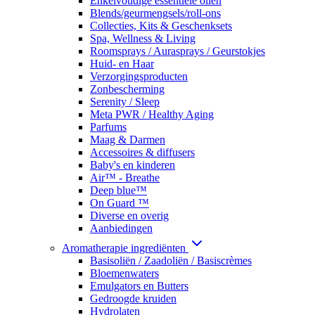
Enkelvoudige essentiële oliën
Blends/geurmengsels/roll-ons
Collecties, Kits & Geschenksets
Spa, Wellness & Living
Roomsprays / Aurasprays / Geurstokjes
Huid- en Haar
Verzorgingsproducten
Zonbescherming
Serenity / Sleep
Meta PWR / Healthy Aging
Parfums
Maag & Darmen
Accessoires & diffusers
Baby's en kinderen
Air™ - Breathe
Deep blue™
On Guard ™
Diverse en overig
Aanbiedingen
Aromatherapie ingrediënten
Basisoliën / Zaadoliën / Basiscrèmes
Bloemenwaters
Emulgators en Butters
Gedroogde kruiden
Hydrolaten