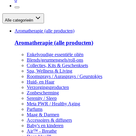
0
Alle categorieën
Aromatherapie (alle producten)
Aromatherapie (alle producten)
Enkelvoudige essentiële oliën
Blends/geurmengsels/roll-ons
Collecties, Kits & Geschenksets
Spa, Wellness & Living
Roomsprays / Aurasprays / Geurstokjes
Huid- en Haar
Verzorgingsproducten
Zonbescherming
Serenity / Sleep
Meta PWR / Healthy Aging
Parfums
Maag & Darmen
Accessoires & diffusers
Baby's en kinderen
Air™ - Breathe