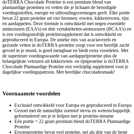
doTERRA Chocolade Proteïne is een premium blend van
plantaardige proteïnen en vetten die je lichaam de benodigde
voedingsstoffen, energie en uithoudingsvermogen geeft. Elke portie
bevat 22 gram proteïne uit vier bronnen: erwten, kikkererwten, rijst
en aardappelen. Deze formule is ontwikkeld met negen essentiële
aminozuren (EAA’s) en drie vertakteketen-aminozuren (BCAA’s) en
is een voedingsstofrijk proteïnesupplement dat is ontwikkeld en
geproduceerd in Europa. De unieke mix van acaciavezels en
gezonde vetten in doTERRA-proteïne zorgt voor een heerlijk zacht
gevoel in je mond, is goed mengbaar en biedt extra voordelen. Met
de superieure voedingswaarde van aardappelproteïne plus de
belangrijkste vetzuren uit kikkerwten- en rijstproteïne is doTERRA
Chocolade Plantaardige Proteïne een veelzijdig supplement voor je
dagelijkse voedingspatroon. Met heerlijke chocoladesmaak!
Voornaamste voordelen
Exclusief ontwikkeld voor Europa en geproduceerd in Europa
Gezoet met de natuurlijke zoetstof stevia en wetenschappelijk
geformuleerd om je te helpen met je proteïne-inname
Eén portie = 22 gram premium blend doTERRA Plantaardige
Proteïne
Erwtenproteïne bevat veel proteïne, net als drie van de beste