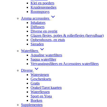
Klei en poeders
Kruidenremedies
Roomsprays
Aroma accessoires
Inhalators
Diffusers
Diverse en overig
Glazen flesjes, potjes & rollerflesjes (hervulbaar)
Opbergboxen- en etuis
Sieraden
Waterfilters
Aqualine waterfilters
Saqua waterfilter
Vervangingsfilters en Accessoires waterfilters
Diverse
Waterstenen
Geschenksets
Gratis
Orakel/Tarot kaarten
Waterflessen
Sport en Yoga
Boeken
Supplementen