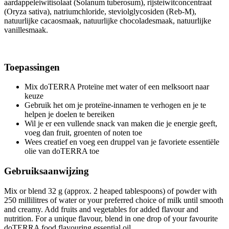
aardappeleiwitisolaat (Solanum tuberosum), rijsteiwitconcentraat
(Oryza sativa), natriumchloride, steviolglycosiden (Reb-M),
natuurlijke cacaosmaak, natuurlijke chocoladesmaak, natuurlijke
vanillesmaak.
Toepassingen
Mix doTERRA Proteïne met water of een melksoort naar
keuze
Gebruik het om je proteïne-innamen te verhogen en je te
helpen je doelen te bereiken
Wil je er een vullende snack van maken die je energie geeft,
voeg dan fruit, groenten of noten toe
Wees creatief en voeg een druppel van je favoriete essentiële
olie van doTERRA toe
Gebruiksaanwijzing
Mix or blend 32 g (approx. 2 heaped tablespoons) of powder with
250 millilitres of water or your preferred choice of milk until smooth
and creamy. Add fruits and vegetables for added flavour and
nutrition. For a unique flavour, blend in one drop of your favourite
doTERRA food flavouring essential oil.