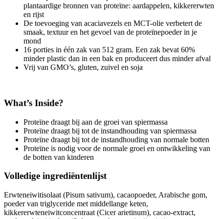
plantaardige bronnen van proteïne: aardappelen, kikkererwten
en rijst
De toevoeging van acaciavezels en MCT-olie verbetert de
smaak, textuur en het gevoel van de proteïnepoeder in je
mond
16 porties in één zak van 512 gram. Een zak bevat 60%
minder plastic dan in een bak en produceert dus minder afval
Vrij van GMO’s, gluten, zuivel en soja
What’s Inside?
Proteïne draagt bij aan de groei van spiermassa
Proteïne draagt bij tot de instandhouding van spiermassa
Proteïne draagt bij tot de instandhouding van normale botten
Proteïne is nodig voor de normale groei en ontwikkeling van
de botten van kinderen
Volledige ingrediëntenlijst
Erwteneiwitisolaat (Pisum sativum), cacaopoeder, Arabische gom,
poeder van triglyceride met middellange keten,
kikkererwteneiwitconcentraat (Cicer arietinum), cacao-extract,