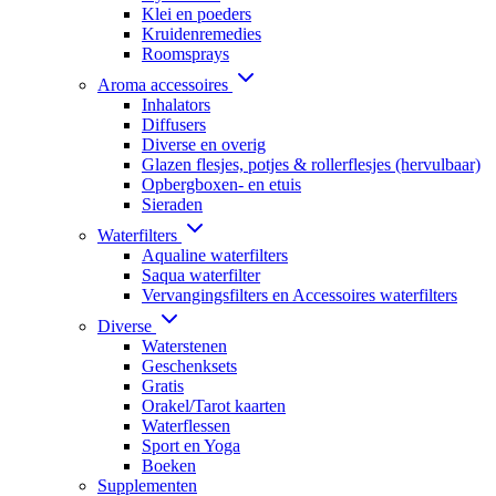
Klei en poeders
Kruidenremedies
Roomsprays
Aroma accessoires
Inhalators
Diffusers
Diverse en overig
Glazen flesjes, potjes & rollerflesjes (hervulbaar)
Opbergboxen- en etuis
Sieraden
Waterfilters
Aqualine waterfilters
Saqua waterfilter
Vervangingsfilters en Accessoires waterfilters
Diverse
Waterstenen
Geschenksets
Gratis
Orakel/Tarot kaarten
Waterflessen
Sport en Yoga
Boeken
Supplementen