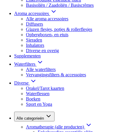
Basisoliën / Zaadoliën / Basiscrèmes
Aroma accessoires
Alle aroma accessoires
Diffusers
Glazen flesjes, potjes & rollerflesjes
Opbergboxen- en etuis
Sieraden
Inhalators
Diverse en overig
Supplementen
Waterfilters
Alle waterfilters
Vervangingsfilters & accessoires
Diverse
Orakel/Tarot kaarten
Waterflessen
Boeken
Sport en Yoga
Alle categorieën
Aromatherapie (alle producten)