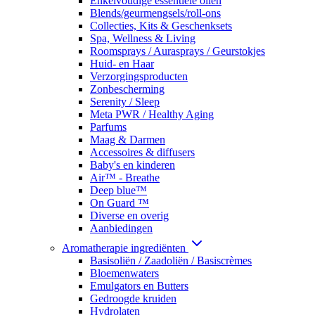
Enkelvoudige essentiële oliën
Blends/geurmengsels/roll-ons
Collecties, Kits & Geschenksets
Spa, Wellness & Living
Roomsprays / Aurasprays / Geurstokjes
Huid- en Haar
Verzorgingsproducten
Zonbescherming
Serenity / Sleep
Meta PWR / Healthy Aging
Parfums
Maag & Darmen
Accessoires & diffusers
Baby's en kinderen
Air™ - Breathe
Deep blue™
On Guard ™
Diverse en overig
Aanbiedingen
Aromatherapie ingrediënten
Basisoliën / Zaadoliën / Basiscrèmes
Bloemenwaters
Emulgators en Butters
Gedroogde kruiden
Hydrolaten