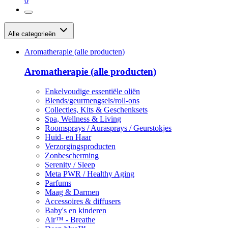
0
Alle categorieën
Aromatherapie (alle producten)
Aromatherapie (alle producten)
Enkelvoudige essentiële oliën
Blends/geurmengsels/roll-ons
Collecties, Kits & Geschenksets
Spa, Wellness & Living
Roomsprays / Aurasprays / Geurstokjes
Huid- en Haar
Verzorgingsproducten
Zonbescherming
Serenity / Sleep
Meta PWR / Healthy Aging
Parfums
Maag & Darmen
Accessoires & diffusers
Baby's en kinderen
Air™ - Breathe