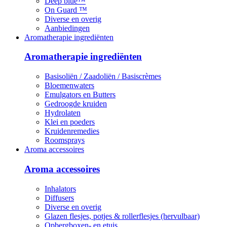
Deep blue™
On Guard ™
Diverse en overig
Aanbiedingen
Aromatherapie ingrediënten
Aromatherapie ingrediënten
Basisoliën / Zaadoliën / Basiscrèmes
Bloemenwaters
Emulgators en Butters
Gedroogde kruiden
Hydrolaten
Klei en poeders
Kruidenremedies
Roomsprays
Aroma accessoires
Aroma accessoires
Inhalators
Diffusers
Diverse en overig
Glazen flesjes, potjes & rollerflesjes (hervulbaar)
Opbergboxen- en etuis