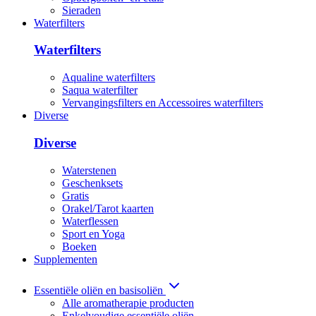
Sieraden
Waterfilters
Waterfilters
Aqualine waterfilters
Saqua waterfilter
Vervangingsfilters en Accessoires waterfilters
Diverse
Diverse
Waterstenen
Geschenksets
Gratis
Orakel/Tarot kaarten
Waterflessen
Sport en Yoga
Boeken
Supplementen
Essentiële oliën en basisoliën
Alle aromatherapie producten
Enkelvoudige essentiële oliën