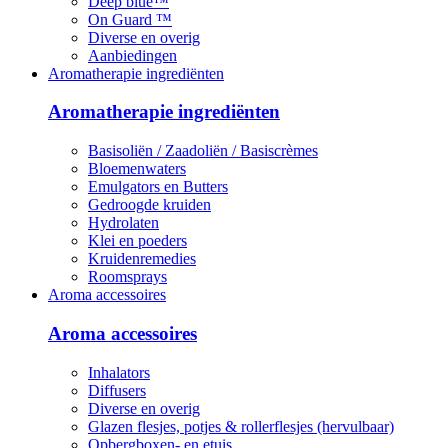
Deep blue™
On Guard ™
Diverse en overig
Aanbiedingen
Aromatherapie ingrediënten
Aromatherapie ingrediënten
Basisoliën / Zaadoliën / Basiscrèmes
Bloemenwaters
Emulgators en Butters
Gedroogde kruiden
Hydrolaten
Klei en poeders
Kruidenremedies
Roomsprays
Aroma accessoires
Aroma accessoires
Inhalators
Diffusers
Diverse en overig
Glazen flesjes, potjes & rollerflesjes (hervulbaar)
Opbergboxen- en etuis