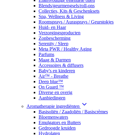
Enkelvoudige essentiële oliën
Blends/geurmengsels/roll-ons
Collecties, Kits & Geschenksets
Spa, Wellness & Living
Roomsprays / Aurasprays / Geurstokjes
Huid- en Haar
Verzorgingsproducten
Zonbescherming
Serenity / Sleep
Meta PWR / Healthy Aging
Parfums
Maag & Darmen
Accessoires & diffusers
Baby's en kinderen
Air™ - Breathe
Deep blue™
On Guard ™
Diverse en overig
Aanbiedingen
Aromatherapie ingrediënten
Basisoliën / Zaadoliën / Basiscrèmes
Bloemenwaters
Emulgators en Butters
Gedroogde kruiden
Hydrolaten