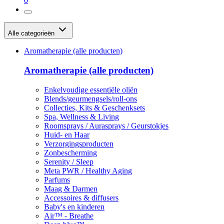
0
Alle categorieën
Aromatherapie (alle producten)
Aromatherapie (alle producten)
Enkelvoudige essentiële oliën
Blends/geurmengsels/roll-ons
Collecties, Kits & Geschenksets
Spa, Wellness & Living
Roomsprays / Aurasprays / Geurstokjes
Huid- en Haar
Verzorgingsproducten
Zonbescherming
Serenity / Sleep
Meta PWR / Healthy Aging
Parfums
Maag & Darmen
Accessoires & diffusers
Baby's en kinderen
Air™ - Breathe