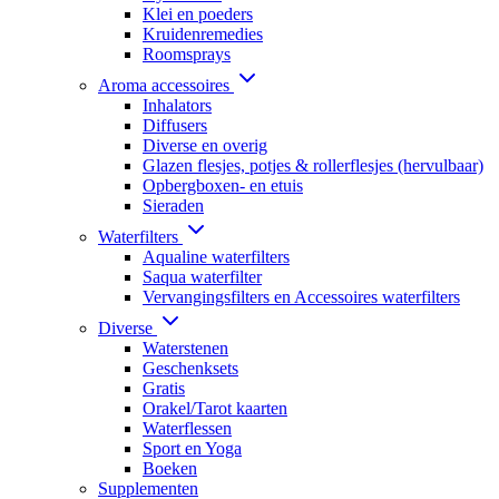
Klei en poeders
Kruidenremedies
Roomsprays
Aroma accessoires
Inhalators
Diffusers
Diverse en overig
Glazen flesjes, potjes & rollerflesjes (hervulbaar)
Opbergboxen- en etuis
Sieraden
Waterfilters
Aqualine waterfilters
Saqua waterfilter
Vervangingsfilters en Accessoires waterfilters
Diverse
Waterstenen
Geschenksets
Gratis
Orakel/Tarot kaarten
Waterflessen
Sport en Yoga
Boeken
Supplementen