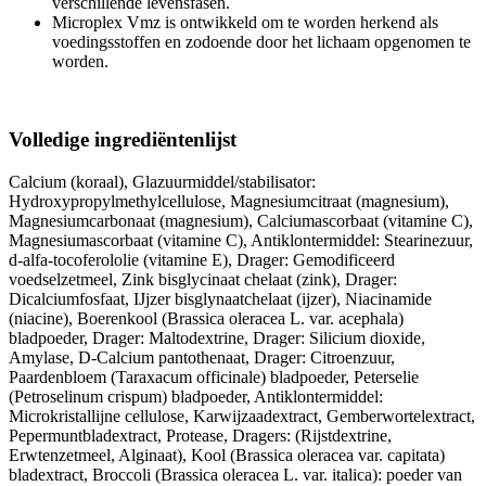
verschillende levensfasen.
Microplex Vmz is ontwikkeld om te worden herkend als
voedingsstoffen en zodoende door het lichaam opgenomen te
worden.
Volledige ingrediëntenlijst
Calcium (koraal), Glazuurmiddel/stabilisator:
Hydroxypropylmethylcellulose, Magnesiumcitraat (magnesium),
Magnesiumcarbonaat (magnesium), Calciumascorbaat (vitamine C),
Magnesiumascorbaat (vitamine C), Antiklontermiddel: Stearinezuur,
d-alfa-tocoferololie (vitamine E), Drager: Gemodificeerd
voedselzetmeel, Zink bisglycinaat chelaat (zink), Drager:
Dicalciumfosfaat, IJjzer bisglynaatchelaat (ijzer), Niacinamide
(niacine), Boerenkool (Brassica oleracea L. var. acephala)
bladpoeder, Drager: Maltodextrine, Drager: Silicium dioxide,
Amylase, D-Calcium pantothenaat, Drager: Citroenzuur,
Paardenbloem (Taraxacum officinale) bladpoeder, Peterselie
(Petroselinum crispum) bladpoeder, Antiklontermiddel:
Microkristallijne cellulose, Karwijzaadextract, Gemberwortelextract,
Pepermuntbladextract, Protease, Dragers: (Rijstdextrine,
Erwtenzetmeel, Alginaat), Kool (Brassica oleracea var. capitata)
bladextract, Broccoli (Brassica oleracea L. var. italica): poeder van