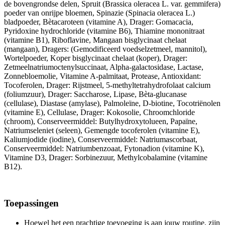
de bovengrondse delen, Spruit (Brassica oleracea L. var. gemmifera)
poeder van onrijpe bloemen, Spinazie (Spinacia oleracea L.)
bladpoeder, Bètacaroteen (vitamine A), Drager: Gomacacia,
Pyridoxine hydrochloride (vitamine B6), Thiamine mononitraat
(vitamine B1), Riboflavine, Mangaan bisglycinaat chelaat
(mangaan), Dragers: (Gemodificeerd voedselzetmeel, mannitol),
Wortelpoeder, Koper bisglycinaat chelaat (koper), Drager:
Zetmeelnatriumoctenylsuccinaat, Alpha-galactosidase, Lactase,
Zonnebloemolie, Vitamine A-palmitaat, Protease, Antioxidant:
Tocoferolen, Drager: Rijstmeel, 5-methyltetrahydrofolaat calcium
(foliumzuur), Drager: Saccharose, Lipase, Bèta-glucanase
(cellulase), Diastase (amylase), Palmoleïne, D-biotine, Tocotriënolen
(vitamine E), Cellulase, Drager: Kokosolie, Chroomchloride
(chroom), Conserveermiddel: Butylhydroxytolueen, Papaïne,
Natriumseleniet (seleen), Gemengde tocoferolen (vitamine E),
Kaliumjodide (iodine), Conserveermiddel: Natriumascorbaat,
Conserveermiddel: Natriumbenzoaat, Fytonadion (vitamine K),
Vitamine D3, Drager: Sorbinezuur, Methylcobalamine (vitamine
B12).
Toepassingen
Hoewel het een prachtige toevoeging is aan jouw routine, zijn