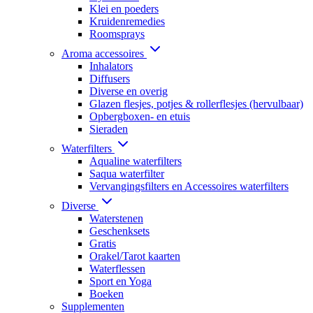
Klei en poeders
Kruidenremedies
Roomsprays
Aroma accessoires
Inhalators
Diffusers
Diverse en overig
Glazen flesjes, potjes & rollerflesjes (hervulbaar)
Opbergboxen- en etuis
Sieraden
Waterfilters
Aqualine waterfilters
Saqua waterfilter
Vervangingsfilters en Accessoires waterfilters
Diverse
Waterstenen
Geschenksets
Gratis
Orakel/Tarot kaarten
Waterflessen
Sport en Yoga
Boeken
Supplementen