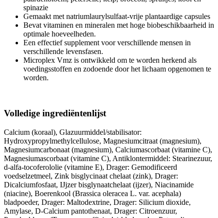
spinazie
Gemaakt met natriumlaurylsulfaat-vrije plantaardige capsules
Bevat vitaminen en mineralen met hoge biobeschikbaarheid in
optimale hoeveelheden.
Een effectief supplement voor verschillende mensen in
verschillende levensfasen.
Microplex Vmz is ontwikkeld om te worden herkend als
voedingsstoffen en zodoende door het lichaam opgenomen te
worden.
Volledige ingrediëntenlijst
Calcium (koraal), Glazuurmiddel/stabilisator:
Hydroxypropylmethylcellulose, Magnesiumcitraat (magnesium),
Magnesiumcarbonaat (magnesium), Calciumascorbaat (vitamine C),
Magnesiumascorbaat (vitamine C), Antiklontermiddel: Stearinezuur,
d-alfa-tocoferololie (vitamine E), Drager: Gemodificeerd
voedselzetmeel, Zink bisglycinaat chelaat (zink), Drager:
Dicalciumfosfaat, IJjzer bisglynaatchelaat (ijzer), Niacinamide
(niacine), Boerenkool (Brassica oleracea L. var. acephala)
bladpoeder, Drager: Maltodextrine, Drager: Silicium dioxide,
Amylase, D-Calcium pantothenaat, Drager: Citroenzuur,