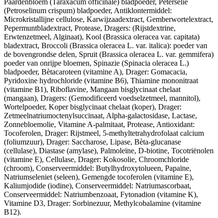
Paardenbloem (Taraxacum officinale) bladpoeder, Peterselie
(Petroselinum crispum) bladpoeder, Antiklontermiddel:
Microkristallijne cellulose, Karwijzaadextract, Gemberwortelextract,
Pepermuntbladextract, Protease, Dragers: (Rijstdextrine,
Erwtenzetmeel, Alginaat), Kool (Brassica oleracea var. capitata)
bladextract, Broccoli (Brassica oleracea L. var. italica): poeder van
de bovengrondse delen, Spruit (Brassica oleracea L. var. gemmifera)
poeder van onrijpe bloemen, Spinazie (Spinacia oleracea L.)
bladpoeder, Bètacaroteen (vitamine A), Drager: Gomacacia,
Pyridoxine hydrochloride (vitamine B6), Thiamine mononitraat
(vitamine B1), Riboflavine, Mangaan bisglycinaat chelaat
(mangaan), Dragers: (Gemodificeerd voedselzetmeel, mannitol),
Wortelpoeder, Koper bisglycinaat chelaat (koper), Drager:
Zetmeelnatriumoctenylsuccinaat, Alpha-galactosidase, Lactase,
Zonnebloemolie, Vitamine A-palmitaat, Protease, Antioxidant:
Tocoferolen, Drager: Rijstmeel, 5-methyltetrahydrofolaat calcium
(foliumzuur), Drager: Saccharose, Lipase, Bèta-glucanase
(cellulase), Diastase (amylase), Palmoleïne, D-biotine, Tocotriënolen
(vitamine E), Cellulase, Drager: Kokosolie, Chroomchloride
(chroom), Conserveermiddel: Butylhydroxytolueen, Papaïne,
Natriumseleniet (seleen), Gemengde tocoferolen (vitamine E),
Kaliumjodide (iodine), Conserveermiddel: Natriumascorbaat,
Conserveermiddel: Natriumbenzoaat, Fytonadion (vitamine K),
Vitamine D3, Drager: Sorbinezuur, Methylcobalamine (vitamine
B12).