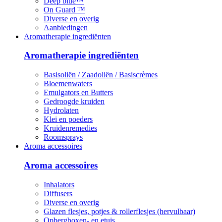
Deep blue™
On Guard ™
Diverse en overig
Aanbiedingen
Aromatherapie ingrediënten
Aromatherapie ingrediënten
Basisoliën / Zaadoliën / Basiscrèmes
Bloemenwaters
Emulgators en Butters
Gedroogde kruiden
Hydrolaten
Klei en poeders
Kruidenremedies
Roomsprays
Aroma accessoires
Aroma accessoires
Inhalators
Diffusers
Diverse en overig
Glazen flesjes, potjes & rollerflesjes (hervulbaar)
Opbergboxen- en etuis