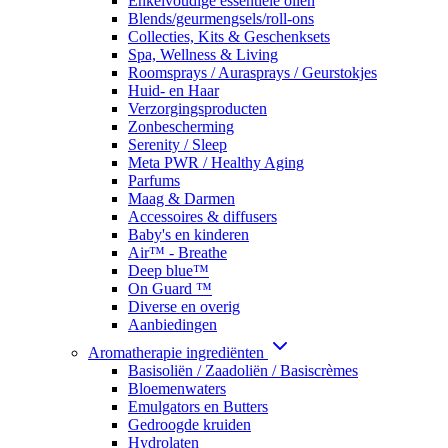
Enkelvoudige essentiële oliën
Blends/geurmengsels/roll-ons
Collecties, Kits & Geschenksets
Spa, Wellness & Living
Roomsprays / Aurasprays / Geurstokjes
Huid- en Haar
Verzorgingsproducten
Zonbescherming
Serenity / Sleep
Meta PWR / Healthy Aging
Parfums
Maag & Darmen
Accessoires & diffusers
Baby's en kinderen
Air™ - Breathe
Deep blue™
On Guard ™
Diverse en overig
Aanbiedingen
Aromatherapie ingrediënten
Basisoliën / Zaadoliën / Basiscrèmes
Bloemenwaters
Emulgators en Butters
Gedroogde kruiden
Hydrolaten