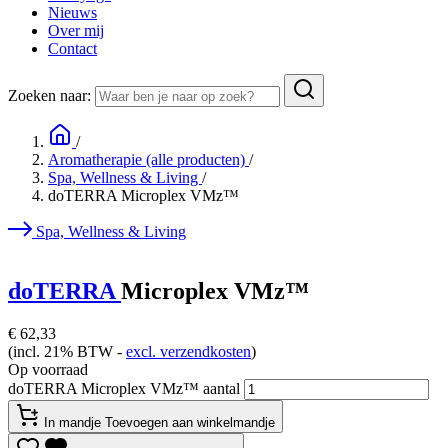
Nieuws
Over mij
Contact
Zoeken naar:
/
Aromatherapie (alle producten)
/
Spa, Wellness & Living
/
doTERRA Microplex VMz™
Spa, Wellness & Living
doTERRA
Microplex VMz™
€
62,33
(incl. 21% BTW -
excl. verzendkosten
)
Op voorraad
doTERRA Microplex VMz™ aantal
In mandje
Toevoegen aan winkelmandje