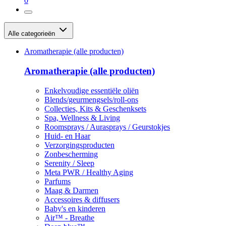
0
Alle categorieën
Aromatherapie (alle producten)
Aromatherapie (alle producten)
Enkelvoudige essentiële oliën
Blends/geurmengsels/roll-ons
Collecties, Kits & Geschenksets
Spa, Wellness & Living
Roomsprays / Aurasprays / Geurstokjes
Huid- en Haar
Verzorgingsproducten
Zonbescherming
Serenity / Sleep
Meta PWR / Healthy Aging
Parfums
Maag & Darmen
Accessoires & diffusers
Baby's en kinderen
Air™ - Breathe