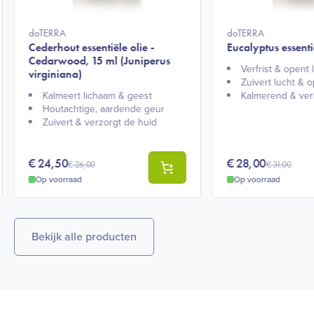
doTERRA
doTERRA
Cederhout essentiële olie -
Eucalyptus essenti
Cedarwood, 15 ml (Juniperus
Verfrist & opent
virginiana)
Zuivert lucht & o
Kalmeert lichaam & geest​
Kalmerend & ver
Houtachtige, aardende geur​
Zuivert & verzorgt de huid​
€
24,50
€
28,00
€
26,00
€
31,00
Op voorraad
Op voorraad
Bekijk alle producten