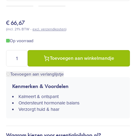
€
66,67
(incl. 21% BTW -
excl. verzendkosten
)
Op voorraad
doTERRA Scharlei essentiële olie - Clary Sage, 15 ml (Salvia sc
Toevoegen aan winkelmandje
Toevoegen aan verlanglijstje
Kenmerken & Voordelen
Kalmeert & ontspant​
Ondersteunt hormonale balans​
Verzorgt huid & haar​
Waarom kiezen voor essentialoilshop.nl?