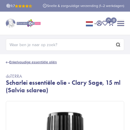
is verzending
9,7
vanaf €60!
Snelle & zorgvuldige verzending (1–2 werkdagen)
0
0
▼
Mijn account
Mijn favorie
Afrekene
Zoeken naar:
Enkelvoudige essentiële oliën
doTERRA
Scharlei essentiële olie - Clary Sage, 15 ml
(Salvia sclarea)