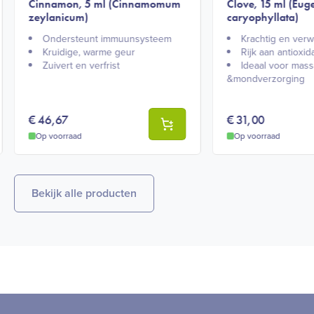
Cinnamon, 5 ml (Cinnamomum
Clove, 15 ml (Eug
zeylanicum)
caryophyllata)
Ondersteunt immuunsysteem​
Krachtig en ver
Kruidige, warme geur​
Rijk aan antioxid
Zuivert en verfrist​
Ideaal voor mas
&mondverzorging
€
46,67
€
31,00
Op voorraad
Op voorraad
Bekijk alle producten