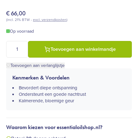
€
66,00
(incl. 21% BTW -
excl. verzendkosten
)
Op voorraad
doTERRA Serenity essentiële olie, 15 ml (restful blend) aantal
Toevoegen aan winkelmandje
Toevoegen aan verlanglijstje
Kenmerken & Voordelen
Bevordert diepe ontspanning
Ondersteunt een goede nachtrust
Kalmerende, bloemige geur
Waarom kiezen voor essentialoilshop.nl?