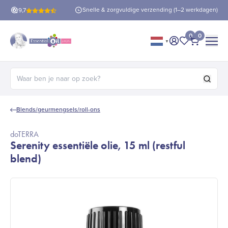
is verzending
vanaf €60!
Snelle & zorgvuldige verzending (1–2 werkdagen)
9,7
0
0
▼
Mijn account
Mijn favorie
Afrekene
Zoeken naar:
Blends/geurmengsels/roll-ons
doTERRA
Serenity essentiële olie, 15 ml (restful
blend)