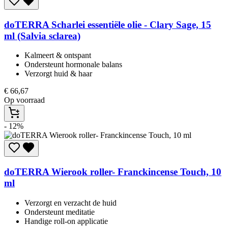
doTERRA
Scharlei essentiële olie - Clary Sage, 15
ml (Salvia sclarea)
Kalmeert & ontspant​
Ondersteunt hormonale balans​
Verzorgt huid & haar​
€
66,67
Op voorraad
- 12%
doTERRA
Wierook roller- Franckincense Touch, 10
ml
Verzorgt en verzacht de huid
Ondersteunt meditatie
Handige roll-on applicatie​