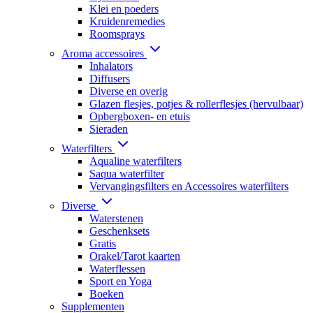
Klei en poeders
Kruidenremedies
Roomsprays
Aroma accessoires
Inhalators
Diffusers
Diverse en overig
Glazen flesjes, potjes & rollerflesjes (hervulbaar)
Opbergboxen- en etuis
Sieraden
Waterfilters
Aqualine waterfilters
Saqua waterfilter
Vervangingsfilters en Accessoires waterfilters
Diverse
Waterstenen
Geschenksets
Gratis
Orakel/Tarot kaarten
Waterflessen
Sport en Yoga
Boeken
Supplementen