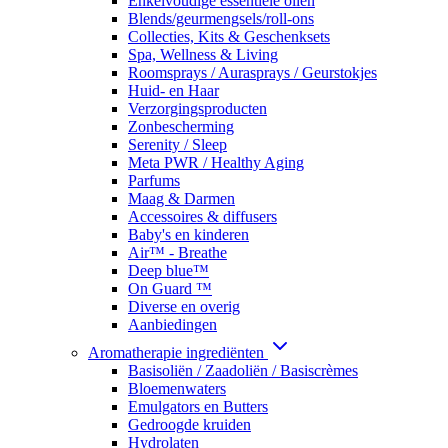
Enkelvoudige essentiële oliën
Blends/geurmengsels/roll-ons
Collecties, Kits & Geschenksets
Spa, Wellness & Living
Roomsprays / Aurasprays / Geurstokjes
Huid- en Haar
Verzorgingsproducten
Zonbescherming
Serenity / Sleep
Meta PWR / Healthy Aging
Parfums
Maag & Darmen
Accessoires & diffusers
Baby's en kinderen
Air™ - Breathe
Deep blue™
On Guard ™
Diverse en overig
Aanbiedingen
Aromatherapie ingrediënten
Basisoliën / Zaadoliën / Basiscrèmes
Bloemenwaters
Emulgators en Butters
Gedroogde kruiden
Hydrolaten