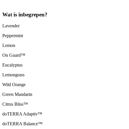
Wat is inbegrepen?
Lavender
Peppermint
Lemon
On Guard™
Eucalyptus
Lemongrass
Wild Orange
Green Mandarin
Citrus Bliss™
doTERRA Adaptiv™
doTERRA Balance™