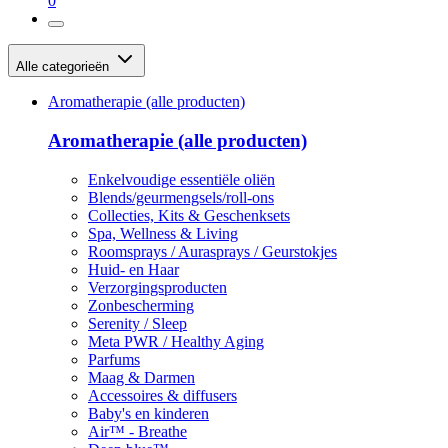
0
Alle categorieën
Aromatherapie (alle producten)
Aromatherapie (alle producten)
Enkelvoudige essentiële oliën
Blends/geurmengsels/roll-ons
Collecties, Kits & Geschenksets
Spa, Wellness & Living
Roomsprays / Aurasprays / Geurstokjes
Huid- en Haar
Verzorgingsproducten
Zonbescherming
Serenity / Sleep
Meta PWR / Healthy Aging
Parfums
Maag & Darmen
Accessoires & diffusers
Baby's en kinderen
Air™ - Breathe