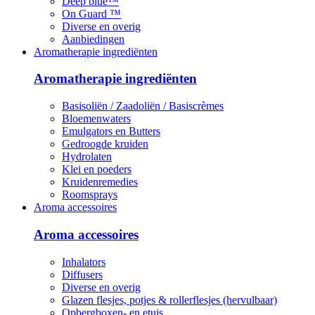
Deep blue™
On Guard ™
Diverse en overig
Aanbiedingen
Aromatherapie ingrediënten
Aromatherapie ingrediënten
Basisoliën / Zaadoliën / Basiscrèmes
Bloemenwaters
Emulgators en Butters
Gedroogde kruiden
Hydrolaten
Klei en poeders
Kruidenremedies
Roomsprays
Aroma accessoires
Aroma accessoires
Inhalators
Diffusers
Diverse en overig
Glazen flesjes, potjes & rollerflesjes (hervulbaar)
Opbergboxen- en etuis