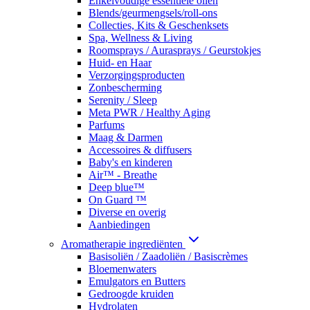
Enkelvoudige essentiële oliën
Blends/geurmengsels/roll-ons
Collecties, Kits & Geschenksets
Spa, Wellness & Living
Roomsprays / Aurasprays / Geurstokjes
Huid- en Haar
Verzorgingsproducten
Zonbescherming
Serenity / Sleep
Meta PWR / Healthy Aging
Parfums
Maag & Darmen
Accessoires & diffusers
Baby's en kinderen
Air™ - Breathe
Deep blue™
On Guard ™
Diverse en overig
Aanbiedingen
Aromatherapie ingrediënten
Basisoliën / Zaadoliën / Basiscrèmes
Bloemenwaters
Emulgators en Butters
Gedroogde kruiden
Hydrolaten