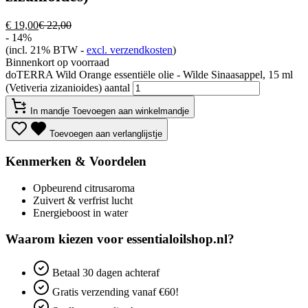
€
19,00
€
22,00
- 14%
(incl. 21% BTW -
excl. verzendkosten
)
Binnenkort op voorraad
doTERRA Wild Orange essentiële olie - Wilde Sinaasappel, 15 ml
(Vetiveria zizanioides) aantal
In mandje
Toevoegen aan winkelmandje
Toevoegen aan verlanglijstje
Kenmerken & Voordelen
Opbeurend citrusaroma
Zuivert & verfrist lucht
Energieboost in water
Waarom kiezen voor essentialoilshop.nl?
Betaal
30 dagen
achteraf
Gratis verzending
vanaf €60!