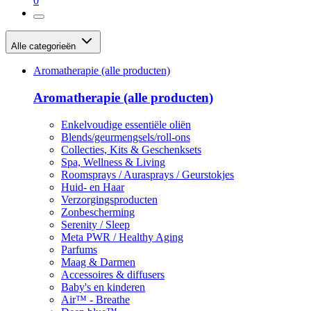
0
Alle categorieën
Aromatherapie (alle producten)
Aromatherapie (alle producten)
Enkelvoudige essentiële oliën
Blends/geurmengsels/roll-ons
Collecties, Kits & Geschenksets
Spa, Wellness & Living
Roomsprays / Aurasprays / Geurstokjes
Huid- en Haar
Verzorgingsproducten
Zonbescherming
Serenity / Sleep
Meta PWR / Healthy Aging
Parfums
Maag & Darmen
Accessoires & diffusers
Baby's en kinderen
Air™ - Breathe