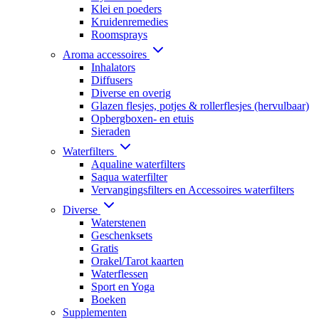
Klei en poeders
Kruidenremedies
Roomsprays
Aroma accessoires
Inhalators
Diffusers
Diverse en overig
Glazen flesjes, potjes & rollerflesjes (hervulbaar)
Opbergboxen- en etuis
Sieraden
Waterfilters
Aqualine waterfilters
Saqua waterfilter
Vervangingsfilters en Accessoires waterfilters
Diverse
Waterstenen
Geschenksets
Gratis
Orakel/Tarot kaarten
Waterflessen
Sport en Yoga
Boeken
Supplementen