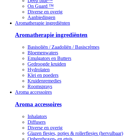
Deep blue™
On Guard ™
Diverse en overig
Aanbiedingen
Aromatherapie ingrediënten
Aromatherapie ingrediënten
Basisoliën / Zaadoliën / Basiscrèmes
Bloemenwaters
Emulgators en Butters
Gedroogde kruiden
Hydrolaten
Klei en poeders
Kruidenremedies
Roomsprays
Aroma accessoires
Aroma accessoires
Inhalators
Diffusers
Diverse en overig
Glazen flesjes, potjes & rollerflesjes (hervulbaar)
Opbergboxen- en etuis