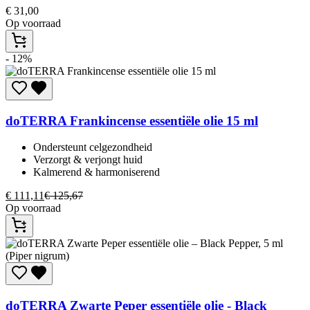
€
31,00
Op voorraad
- 12%
doTERRA
Frankincense essentiële olie 15 ml
Ondersteunt celgezondheid​
Verzorgt & verjongt huid​
Kalmerend & harmoniserend​
€
111,11
€
125,67
Op voorraad
doTERRA
Zwarte Peper essentiële olie - Black