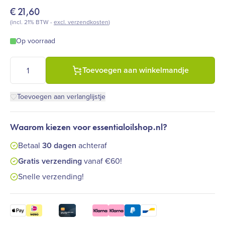
€
21,60
(incl. 21% BTW -
excl. verzendkosten
)
Op voorraad
Farfalla - Aroma-Yoga lichaamsolie 75 ml aantal
Toevoegen aan winkelmandje
Toevoegen aan verlanglijstje
Waarom kiezen voor essentialoilshop.nl?
Betaal
30 dagen
achteraf
Gratis verzending
vanaf €60!
Snelle verzending!