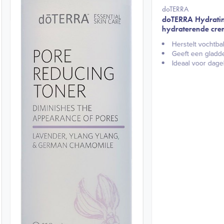
doTERRA
doTERRA Hydrati
hydraterende cr
Herstelt vochtba
Geeft een gladde
Ideaal voor dagel