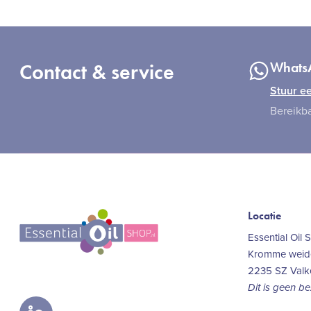
Contact & service
Whats
Stuur ee
Bereikba
Locatie
Essential Oil 
Kromme weide
2235 SZ Val
Dit is geen b