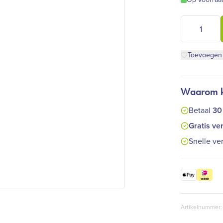
Farfalla - 
Toevoegen a
Waarom ki
Betaal
30
Gratis ve
Snelle ve
Artikelnummer: 