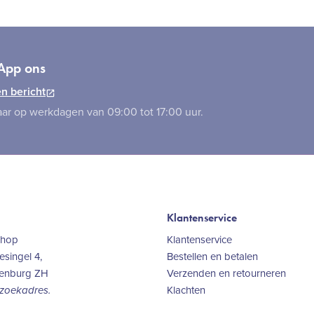
App ons
n bericht
ar op werkdagen van 09:00 tot 17:00 uur.
Klantenservice
Shop
Klantenservice
singel 4,
Bestellen en betalen
kenburg ZH
Verzenden en retourneren
Klachten
ezoekadres.