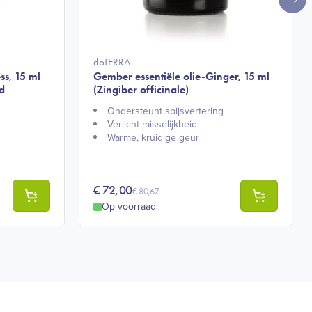
doTERRA
ss, 15 ml
Gember essentiële olie-Ginger, 15 ml
d
(Zingiber officinale)
Ondersteunt spijsvertering​
Verlicht misselijkheid​
Warme, kruidige geur​
€
72,00
€
80,67
Op voorraad