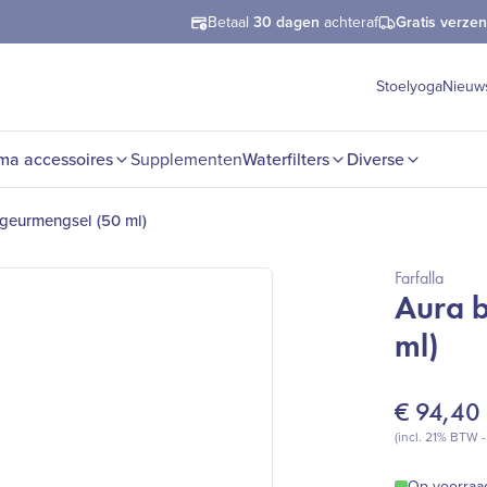
Betaal
30 dagen
achteraf
Gratis verze
Stoelyoga
Nieuw
ma accessoires
Supplementen
Waterfilters
Diverse
 geurmengsel (50 ml)
Farfalla
Aura 
ml)
€
94,40
(incl. 21% BTW 
Op voorraa