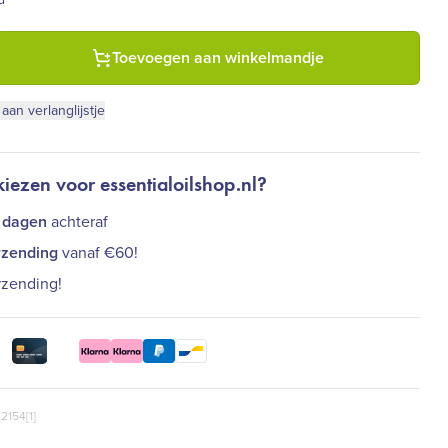
Aura bescherming geurmengsel (50 ml) aantal
Toevoegen aan winkelmandje
an verlanglijstje
ezen voor essentialoilshop.nl?
 dagen
achteraf
rzending
vanaf €60!
rzending!
2154[1]