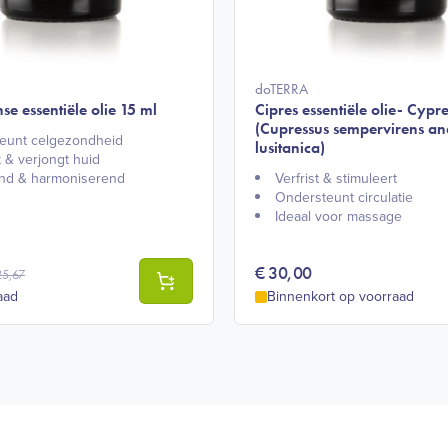
doTERRA
se essentiële olie 15 ml
Cipres essentiële olie- Cypre
(Cupressus sempervirens an
eunt celgezondheid​
lusitanica)
 & verjongt huid​
nd & harmoniserend​
Verfrist & stimuleert​
Ondersteunt circulatie​
Ideaal voor massage​
€
30,00
25,67
aad
Binnenkort op voorraad