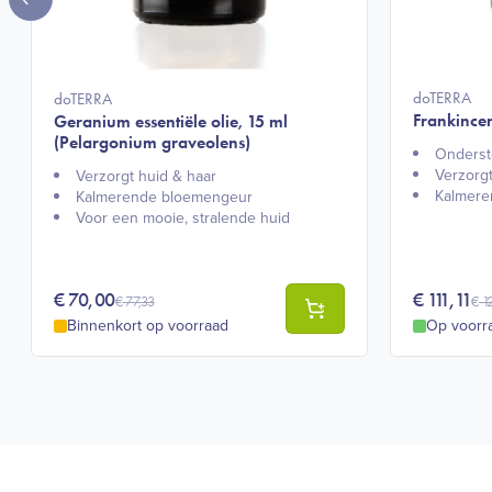
doTERRA
doTERRA
Frankincen
Geranium essentiële olie, 15 ml
(Pelargonium graveolens)
Onderst
Verzorgt
Verzorgt huid & haar​
Kalmere
Kalmerende bloemengeur​
Voor een mooie, stralende huid
€
70,00
€
111,11
€
77,33
€
1
Binnenkort op voorraad
Op voorr