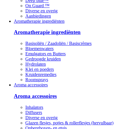
Deep blue™
On Guard ™
Diverse en overig
Aanbiedingen
Aromatherapie ingrediënten
Aromatherapie ingrediënten
Basisoliën / Zaadoliën / Basiscrèmes
Bloemenwaters
Emulgators en Butters
Gedroogde kruiden
Hydrolaten
Klei en poeders
Kruidenremedies
Roomsprays
Aroma accessoires
Aroma accessoires
Inhalators
Diffusers
Diverse en overig
Glazen flesjes, potjes & rollerflesjes (hervulbaar)
Opbergboxen- en etuis