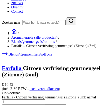
Nieuws
Over mij
Contact
Zoeken naar:
/
Aromatherapie (alle producten)
/
Blends/geurmengsels/roll-ons
/
Farfalla – Citroen verfrissing geurmengsel (Zitrone) (5ml)
Blends/geurmengsels/roll-ons
Farfalla
Citroen verfrissing geurmengsel
(Zitrone) (5ml)
€
16,45
(incl. 21% BTW -
excl. verzendkosten
)
Op voorraad
Farfalla - Citroen verfrissing geurmengsel (Zitrone) (5ml) aantal