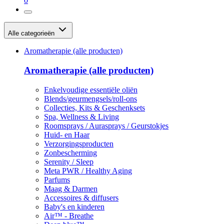
0
Alle categorieën
Aromatherapie (alle producten)
Aromatherapie (alle producten)
Enkelvoudige essentiële oliën
Blends/geurmengsels/roll-ons
Collecties, Kits & Geschenksets
Spa, Wellness & Living
Roomsprays / Aurasprays / Geurstokjes
Huid- en Haar
Verzorgingsproducten
Zonbescherming
Serenity / Sleep
Meta PWR / Healthy Aging
Parfums
Maag & Darmen
Accessoires & diffusers
Baby's en kinderen
Air™ - Breathe