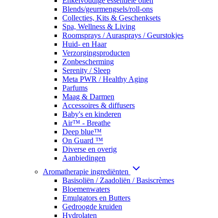
Enkelvoudige essentiële oliën
Blends/geurmengsels/roll-ons
Collecties, Kits & Geschenksets
Spa, Wellness & Living
Roomsprays / Aurasprays / Geurstokjes
Huid- en Haar
Verzorgingsproducten
Zonbescherming
Serenity / Sleep
Meta PWR / Healthy Aging
Parfums
Maag & Darmen
Accessoires & diffusers
Baby's en kinderen
Air™ - Breathe
Deep blue™
On Guard ™
Diverse en overig
Aanbiedingen
Aromatherapie ingrediënten
Basisoliën / Zaadoliën / Basiscrèmes
Bloemenwaters
Emulgators en Butters
Gedroogde kruiden
Hydrolaten