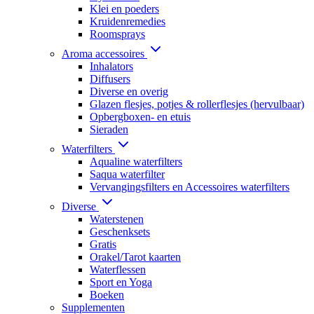
Klei en poeders
Kruidenremedies
Roomsprays
Aroma accessoires
Inhalators
Diffusers
Diverse en overig
Glazen flesjes, potjes & rollerflesjes (hervulbaar)
Opbergboxen- en etuis
Sieraden
Waterfilters
Aqualine waterfilters
Saqua waterfilter
Vervangingsfilters en Accessoires waterfilters
Diverse
Waterstenen
Geschenksets
Gratis
Orakel/Tarot kaarten
Waterflessen
Sport en Yoga
Boeken
Supplementen