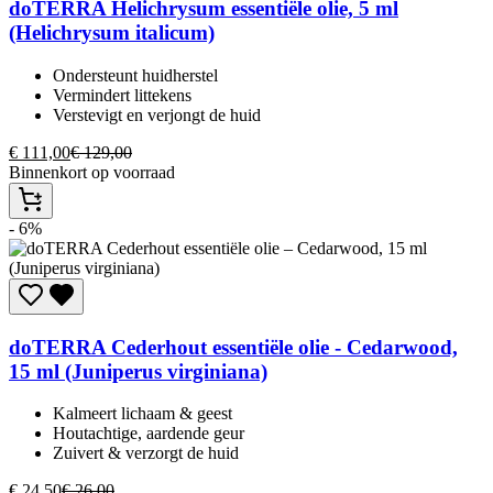
doTERRA
Helichrysum essentiële olie, 5 ml
(Helichrysum italicum)
Ondersteunt huidherstel
Vermindert littekens
Verstevigt en verjongt de huid
€
111,00
€
129,00
Binnenkort op voorraad
- 6%
doTERRA
Cederhout essentiële olie - Cedarwood,
15 ml (Juniperus virginiana)
Kalmeert lichaam & geest​
Houtachtige, aardende geur​
Zuivert & verzorgt de huid​
€
24,50
€
26,00