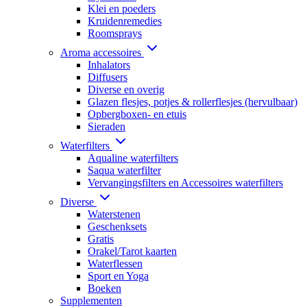
Klei en poeders
Kruidenremedies
Roomsprays
Aroma accessoires
Inhalators
Diffusers
Diverse en overig
Glazen flesjes, potjes & rollerflesjes (hervulbaar)
Opbergboxen- en etuis
Sieraden
Waterfilters
Aqualine waterfilters
Saqua waterfilter
Vervangingsfilters en Accessoires waterfilters
Diverse
Waterstenen
Geschenksets
Gratis
Orakel/Tarot kaarten
Waterflessen
Sport en Yoga
Boeken
Supplementen