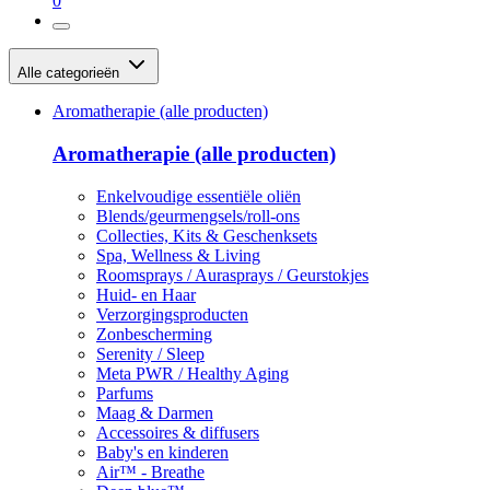
0
Alle categorieën
Aromatherapie (alle producten)
Aromatherapie (alle producten)
Enkelvoudige essentiële oliën
Blends/geurmengsels/roll-ons
Collecties, Kits & Geschenksets
Spa, Wellness & Living
Roomsprays / Aurasprays / Geurstokjes
Huid- en Haar
Verzorgingsproducten
Zonbescherming
Serenity / Sleep
Meta PWR / Healthy Aging
Parfums
Maag & Darmen
Accessoires & diffusers
Baby's en kinderen
Air™ - Breathe