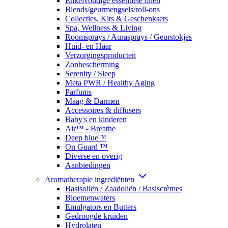
Enkelvoudige essentiële oliën
Blends/geurmengsels/roll-ons
Collecties, Kits & Geschenksets
Spa, Wellness & Living
Roomsprays / Aurasprays / Geurstokjes
Huid- en Haar
Verzorgingsproducten
Zonbescherming
Serenity / Sleep
Meta PWR / Healthy Aging
Parfums
Maag & Darmen
Accessoires & diffusers
Baby's en kinderen
Air™ - Breathe
Deep blue™
On Guard ™
Diverse en overig
Aanbiedingen
Aromatherapie ingrediënten
Basisoliën / Zaadoliën / Basiscrèmes
Bloemenwaters
Emulgators en Butters
Gedroogde kruiden
Hydrolaten