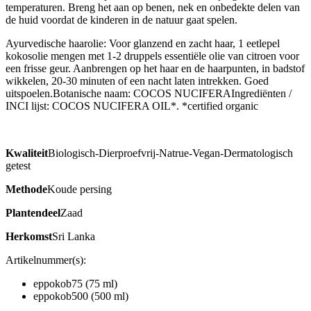
temperaturen. Breng het aan op benen, nek en onbedekte delen van
de huid voordat de kinderen in de natuur gaat spelen.
Ayurvedische haarolie: Voor glanzend en zacht haar, 1 eetlepel
kokosolie mengen met 1-2 druppels essentiële olie van citroen voor
een frisse geur. Aanbrengen op het haar en de haarpunten, in badstof
wikkelen, 20-30 minuten of een nacht laten intrekken. Goed
uitspoelen.Botanische naam: COCOS NUCIFERAIngrediënten /
INCI lijst: COCOS NUCIFERA OIL*. *certified organic
Kwaliteit
Biologisch-Dierproefvrij-Natrue-Vegan-Dermatologisch
getest
Methode
Koude persing
Plantendeel
Zaad
Herkomst
Sri Lanka
Artikelnummer(s):
eppokob75 (75 ml)
eppokob500 (500 ml)