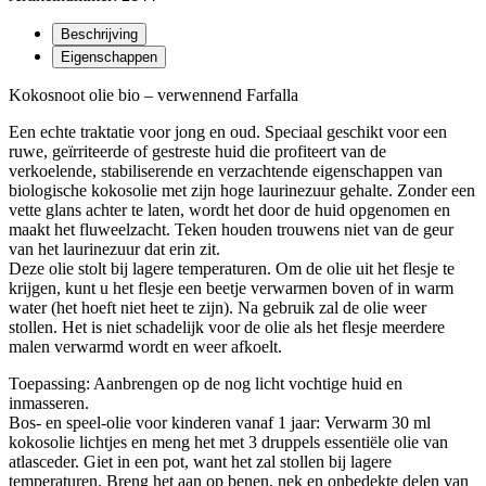
Beschrijving
Eigenschappen
Kokosnoot olie bio – verwennend Farfalla
Een echte traktatie voor jong en oud. Speciaal geschikt voor een
ruwe, geïrriteerde of gestreste huid die profiteert van de
verkoelende, stabiliserende en verzachtende eigenschappen van
biologische kokosolie met zijn hoge laurinezuur gehalte. Zonder een
vette glans achter te laten, wordt het door de huid opgenomen en
maakt het fluweelzacht. Teken houden trouwens niet van de geur
van het laurinezuur dat erin zit.
Deze olie stolt bij lagere temperaturen. Om de olie uit het flesje te
krijgen, kunt u het flesje een beetje verwarmen boven of in warm
water (het hoeft niet heet te zijn). Na gebruik zal de olie weer
stollen. Het is niet schadelijk voor de olie als het flesje meerdere
malen verwarmd wordt en weer afkoelt.
Toepassing: Aanbrengen op de nog licht vochtige huid en
inmasseren.
Bos- en speel-olie voor kinderen vanaf 1 jaar: Verwarm 30 ml
kokosolie lichtjes en meng het met 3 druppels essentiële olie van
atlasceder. Giet in een pot, want het zal stollen bij lagere
temperaturen. Breng het aan op benen, nek en onbedekte delen van