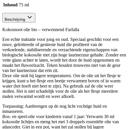
Inhoud
75 ml
Beschrijving
Kokosnoot olie bio – verwennend Farfalla
Een echte traktatie voor jong en oud. Speciaal geschikt voor een
ruwe, geïrriteerde of gestreste huid die profiteert van de
verkoelende, stabiliserende en verzachtende eigenschappen van
biologische kokosolie met zijn hoge laurinezuur gehalte. Zonder een
vette glans achter te laten, wordt het door de huid opgenomen en
maakt het fluweelzacht. Teken houden trouwens niet van de geur
van het laurinezuur dat erin zit.
Deze olie stolt bij lagere temperaturen. Om de olie uit het flesje te
krijgen, kunt u het flesje een beetje verwarmen boven of in warm
water (het hoeft niet heet te zijn). Na gebruik zal de olie weer
stollen. Het is niet schadelijk voor de olie als het flesje meerdere
malen verwarmd wordt en weer afkoelt.
Toepassing: Aanbrengen op de nog licht vochtige huid en
inmasseren.
Bos- en speel-olie voor kinderen vanaf 1 jaar: Verwarm 30 ml
kokosolie lichtjes en meng het met 3 druppels essentiële olie van
atlasceder. Giet in een pot, want het zal stollen bij lagere