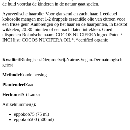
de huid voordat de kinderen in de natuur gaat spelen.
Ayurvedische haarolie: Voor glanzend en zacht haar, 1 eetlepel
kokosolie mengen met 1-2 druppels essentiële olie van citroen voor
een frisse geur. Aanbrengen op het haar en de haarpunten, in badstof
wikkelen, 20-30 minuten of een nacht laten intrekken. Goed
uitspoelen.Botanische naam: COCOS NUCIFERAIngrediënten /
INCI lijst: COCOS NUCIFERA OIL*. *certified organic
Kwaliteit
Biologisch-Dierproefvrij-Natrue-Vegan-Dermatologisch
getest
Methode
Koude persing
Plantendeel
Zaad
Herkomst
Sri Lanka
Artikelnummer(s):
eppokob75 (75 ml)
eppokob500 (500 ml)