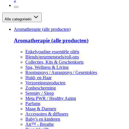
2
Alle categorieën
Aromatherapie (alle producten)
Aromatherapie (alle producten)
Enkelvoudige essentiële oliën
Blends/geurmengsels/roll-ons
Collecties, Kits & Geschenksets
Spa, Wellness & Living
Roomsprays / Aurasprays / Geurstokjes
Huid- en Haar
Verzorgingsproducten
Zonbescherming
Serenity / Sleep
Meta PWR / Healthy Aging
Parfums
Maag & Darmen
Accessoires & diffusers
Baby's en kinderen
Air™ - Breathe