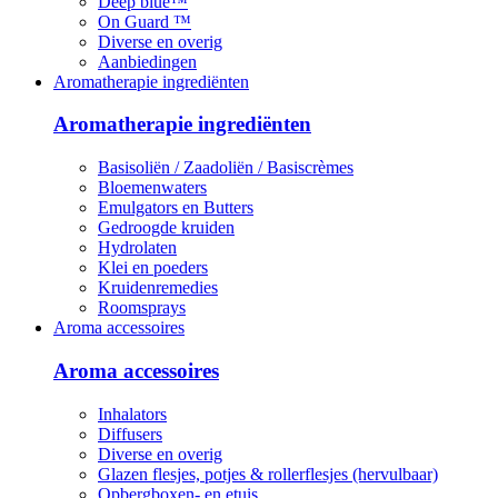
Deep blue™
On Guard ™
Diverse en overig
Aanbiedingen
Aromatherapie ingrediënten
Aromatherapie ingrediënten
Basisoliën / Zaadoliën / Basiscrèmes
Bloemenwaters
Emulgators en Butters
Gedroogde kruiden
Hydrolaten
Klei en poeders
Kruidenremedies
Roomsprays
Aroma accessoires
Aroma accessoires
Inhalators
Diffusers
Diverse en overig
Glazen flesjes, potjes & rollerflesjes (hervulbaar)
Opbergboxen- en etuis