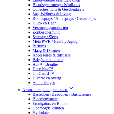
Enkelvoudige essentiële oliën
Blends/geurmengsels/roll-ons
Collecties, Kits & Geschenksets
Spa, Wellness & Living
Roomsprays / Aurasprays / Geurstokjes
Huid- en Haar
Verzorgingsproducten
Zonbescherming
Serenity / Sleep
Meta PWR / Healthy Aging
Parfums
Maag & Darmen
Accessoires & diffusers
Baby's en kinderen
Air™ - Breathe
Deep blue™
On Guard ™
Diverse en overig
Aanbiedingen
Aromatherapie ingrediënten
Basisoliën / Zaadoliën / Basiscrèmes
Bloemenwaters
Emulgators en Butters
Gedroogde kruiden
Hydrolaten