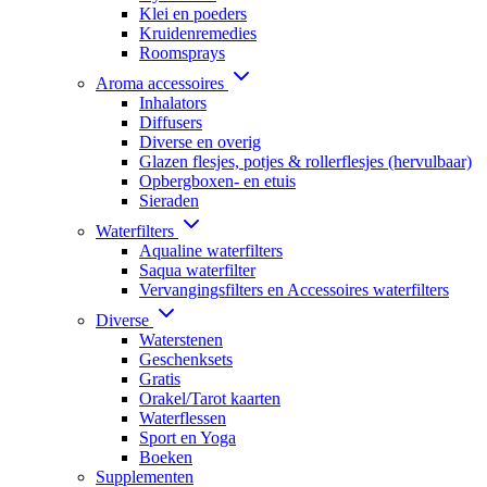
Klei en poeders
Kruidenremedies
Roomsprays
Aroma accessoires
Inhalators
Diffusers
Diverse en overig
Glazen flesjes, potjes & rollerflesjes (hervulbaar)
Opbergboxen- en etuis
Sieraden
Waterfilters
Aqualine waterfilters
Saqua waterfilter
Vervangingsfilters en Accessoires waterfilters
Diverse
Waterstenen
Geschenksets
Gratis
Orakel/Tarot kaarten
Waterflessen
Sport en Yoga
Boeken
Supplementen