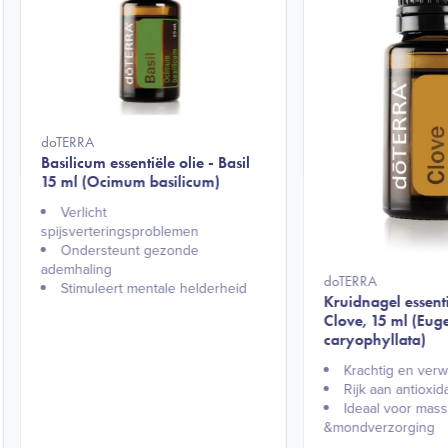
doTERRA
Basilicum essentiële olie - Basil
15 ml (Ocimum basilicum)
Verlicht
spijsverteringsproblemen
Ondersteunt gezonde
ademhaling
doTERRA
Stimuleert mentale helderheid
Kruidnagel essenti
Clove, 15 ml (Eug
caryophyllata)
Krachtig en ver
Rijk aan antioxid
Ideaal voor mas
&mondverzorging