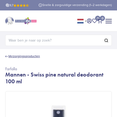
is verzending
vanaf €60!
Snelle & zorgvuldige verzending (1–2 werkdagen)
9,7
0
0
▼
Mijn account
Mijn favorie
Afrekene
Zoeken naar:
Verzorgingsproducten
Farfalla
Mannen - Swiss pine natural deodorant
100 ml