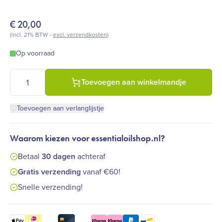
€
20,00
(incl. 21% BTW -
excl. verzendkosten
)
Op voorraad
Farfalla Mannen - Swiss pine natural deodorant 100 ml aantal
Toevoegen aan winkelmandje
Toevoegen aan verlanglijstje
Waarom kiezen voor essentialoilshop.nl?
Betaal
30 dagen
achteraf
Gratis verzending
vanaf €60!
Snelle verzending!