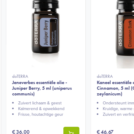
doTERRA
doTERRA
Jeneverbes essentiële olie -
Kaneel essentiële o
Juniper Berry, 5 ml (uniperus
Cinnamon, 5 ml
communis)
zeylanicum)
Zuivert lichaam & geest​
Ondersteunt im
Kalmerend & opwekkend​
Kruidige, warme 
Frisse, houtachtige geur​
Zuivert en verfris
€
36,00
€
46,67