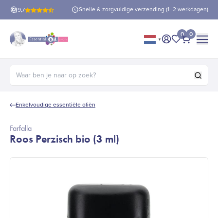
is verzending
vanaf €60!
Snelle & zorgvuldige verzending (1–2 werkdagen)
9,7
0
0
▼
Mijn account
Mijn favorie
Afrekene
Zoeken naar:
Enkelvoudige essentiële oliën
Farfalla
Roos Perzisch bio (3 ml)