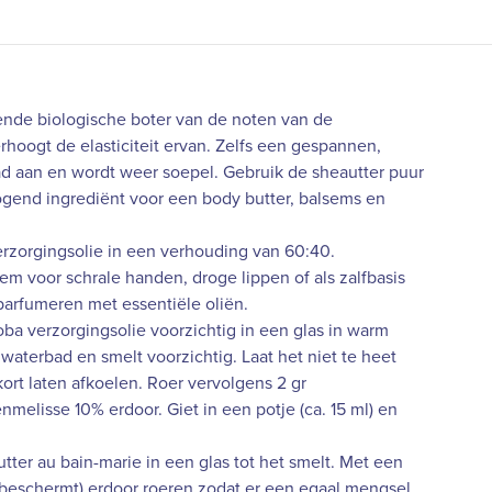
ende biologische boter van de noten van de
oogt de elasticiteit ervan. Zelfs een gespannen,
lad aan en wordt weer soepel. Gebruik de sheautter puur
hogend ingrediënt voor een body butter, balsems en
rzorgingsolie in een verhouding van 60:40.
m voor schrale handen, droge lippen of als zalfbasis
parfumeren met essentiële oliën.
a verzorgingsolie voorzichtig in een glas in warm
 waterbad en smelt voorzichtig. Laat het niet te heet
ort laten afkoelen. Roer vervolgens 2 gr
nmelisse 10% erdoor. Giet in een potje (ca. 15 ml) en
er au bain-marie in een glas tot het smelt. Met een
n beschermt) erdoor roeren zodat er een egaal mengsel