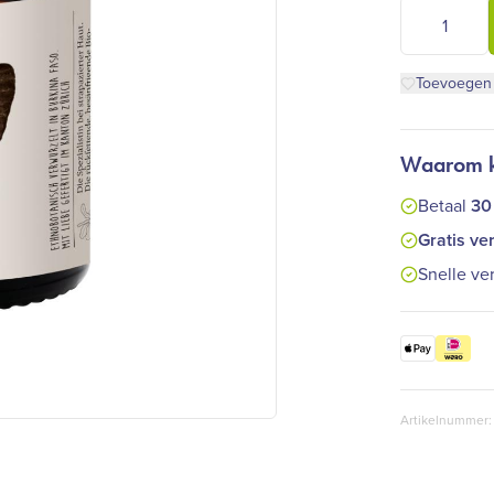
Farfalla - S
Toevoegen a
Waarom ki
Betaal
30
Gratis ve
Snelle ve
Artikelnummer: 