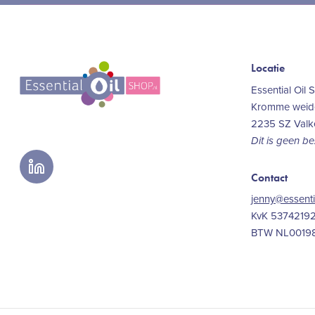
Locatie
Essential Oil 
Kromme weide
2235 SZ Val
Dit is geen b
linkedin
Contact
jenny@essenti
KvK 5374219
BTW NL0019