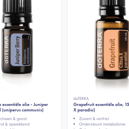
doTERRA
 essentiële olie - Juniper
Grapefruit essentiële olie, 15
l (uniperus communis)
X paradisi)
lichaam & geest​
Zuivert & verfrist​
nd & opwekkend​
Ondersteunt metabolisme​