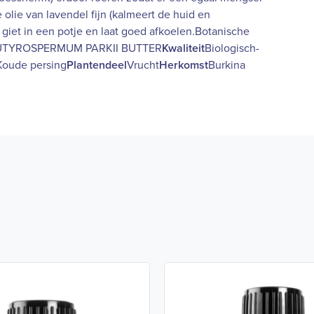
e olie van lavendel fijn (kalmeert de huid en
, giet in een potje en laat goed afkoelen.Botanische
: BUTYROSPERMUM PARKII BUTTER
Kwaliteit
Biologisch-
Koude persing
Plantendeel
Vrucht
Herkomst
Burkina