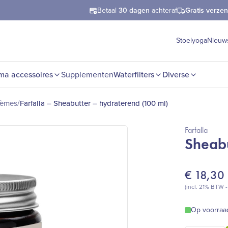
Betaal
30 dagen
achteraf
Gratis verze
Stoelyoga
Nieuw
ma accessoires
Supplementen
Waterfilters
Diverse
rèmes
/
Farfalla – Sheabutter – hydraterend (100 ml)
Farfalla
Sheabu
€
18,30
(incl. 21% BTW 
Op voorraa