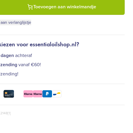
heabutter - hydraterend (100 ml) aantal
Toevoegen aan winkelmandje
an verlanglijstje
ezen voor essentialoilshop.nl?
 dagen
achteraf
rzending
vanaf €60!
rzending!
2148[1]