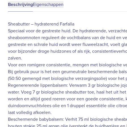
Beschrijving
Eigenschappen
Sheabutter – hydraterend Farfalla
Speciaal voor de gestreste huid. De hydraterende, verzacht
sheaboomnoten reguleert de vochtbalans van de huid en verh
gestreste en schrale huid wordt weer fluweelzacht, voelt g
voor bijzonder droge huidzones of als rijk, consistentiever
zalven.
Voor een romigere consistentie, mengen met biologische ve
Bij gebruik puur is het een geurneutrale beschermende balse
(50:50 gemengd met biologische verzorgingsolie) voor het 
Regenererende lippenbalsem: Verwarm 3 gr biologische jojob
water. Voeg 7 gr biologische sheabutter toe, haal het uit het
worden en altijd goed roeren voor een goede consistentie, k
duindoornvruchtvlees olie en 1 druppel essentiële olie citroe
laat volledig afkoelen.
Beschermende babybalsem: Verhit 75 ml biologische sheabutt
houten stokje 25 ml argan olie (versterkt de huidbarrière e