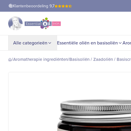
Klantenbeoordeling
9,7
Alle categorieën
Essentiële oliën en basisoliën
Aro
/
Aromatherapie ingrediënten
/
Basisoliën / Zaadoliën / Basisc