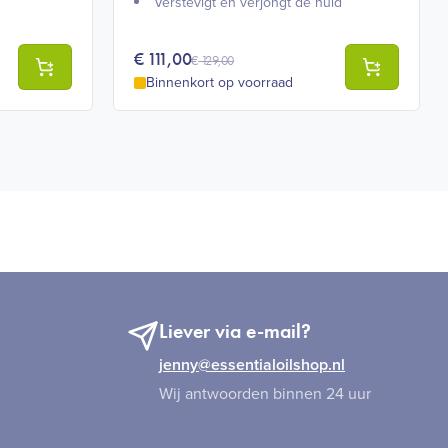
Verstevigt en verjongt de huid
€
111,00
€
129,00
Binnenkort op voorraad
Liever via e-mail?
jenny@essentialoilshop.nl
Wij antwoorden binnen 24 uur