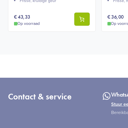
Frisse, kruidige geur​
Frisse, 
€
43,33
€
36,00
Op voorraad
Op voorr
Contact & service
Whats
Stuur ee
Bereikba