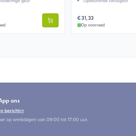
houtachtige geur​
Opbeurende citrusgeur​
€
31,33
aad
Op voorraad
App ons
n bericht
ar op werkdagen van 09:00 tot 17:00 uur.