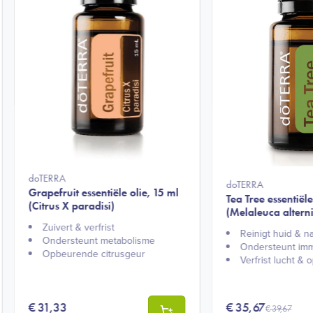
doTERRA
doTERRA
Grapefruit essentiële olie, 15 ml
Tea Tree essentiële
(Citrus X paradisi)
(Melaleuca alterni
Zuivert & verfrist​
Reinigt huid & na
Ondersteunt metabolisme​
Ondersteunt im
Opbeurende citrusgeur​
Verfrist lucht & 
€
31,33
€
35,67
€
39,67