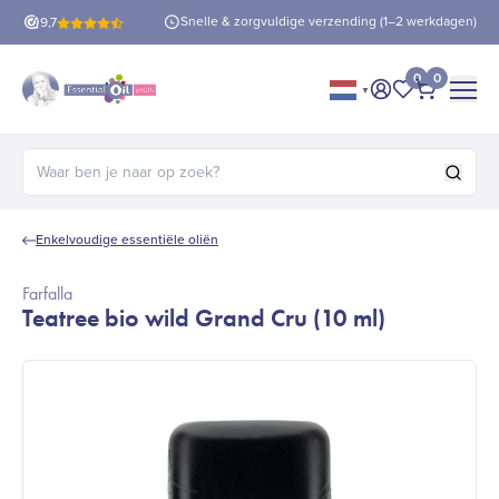
is verzending
vanaf €60!
Snelle & zorgvuldige verzending (1–2 werkdagen)
9,7
0
0
▼
Mijn account
Mijn favorie
Afrekene
Zoeken naar:
Enkelvoudige essentiële oliën
Farfalla
Teatree bio wild Grand Cru (10 ml)