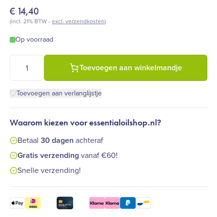
€
14,40
(incl. 21% BTW -
excl. verzendkosten
)
Op voorraad
Farfalla - Teatree bio wild Grand Cru (10 ml) aantal
Toevoegen aan winkelmandje
Toevoegen aan verlanglijstje
Waarom kiezen voor essentialoilshop.nl?
Betaal
30 dagen
achteraf
Gratis verzending
vanaf €60!
Snelle verzending!