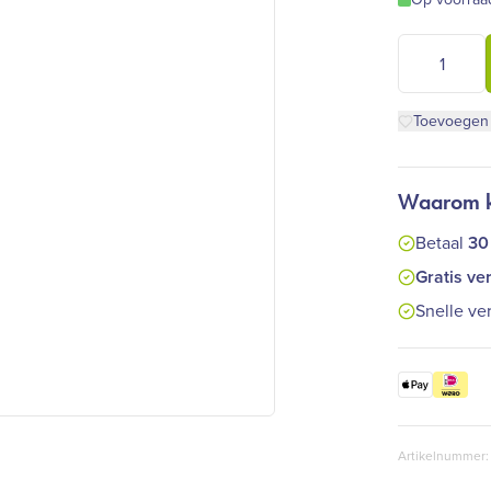
Farfalla - T
Toevoegen a
Waarom ki
Betaal
30
Gratis ve
Snelle ve
Artikelnummer: