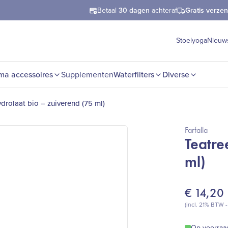
Betaal
30 dagen
achteraf
Gratis verze
Stoelyoga
Nieuw
ma accessoires
Supplementen
Waterfilters
Diverse
ydrolaat bio – zuiverend (75 ml)
Farfalla
Teatre
ml)
€
14,20
(incl. 21% BTW 
Op voorraa