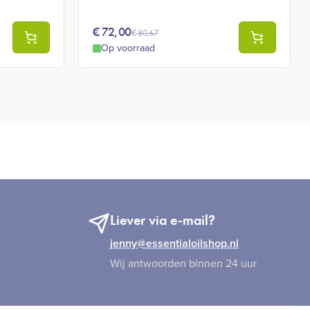
€
72,00
€
80,67
Op voorraad
Liever via e-mail?
jenny@essentialoilshop.nl
Wij antwoorden binnen 24 uur