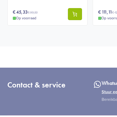
€
45,33
€
111,11
€
50,33
€
1
Op voorraad
Op voorr
Contact & service
Whats
Stuur ee
Bereikba