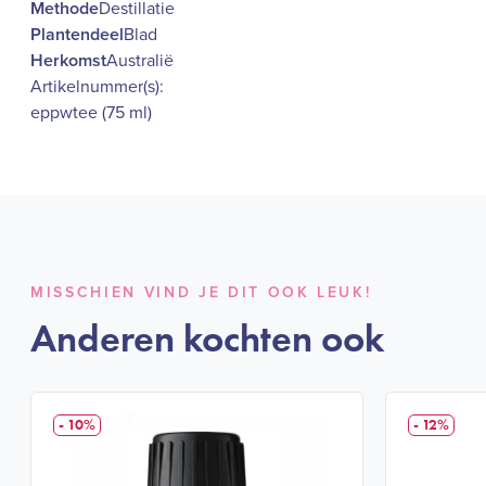
Methode
Destillatie
Plantendeel
Blad
Herkomst
Australië
Artikelnummer(s):
eppwtee (75 ml)
MISSCHIEN VIND JE DIT OOK LEUK!
Anderen kochten ook
- 10%
- 12%