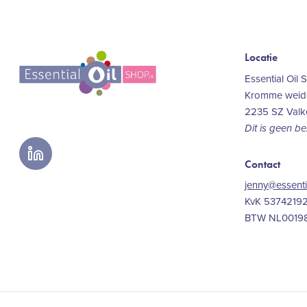
Locatie
Essential Oil 
Kromme weide
2235 SZ Val
Dit is geen b
linkedin
Contact
jenny@essenti
KvK 5374219
BTW NL0019