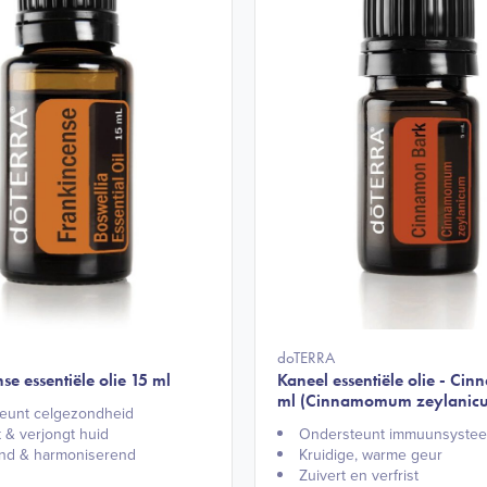
doTERRA
se essentiële olie 15 ml
Kaneel essentiële olie - Cin
ml (Cinnamomum zeylanic
eunt celgezondheid​
 & verjongt huid​
Ondersteunt immuunsystee
nd & harmoniserend​
Kruidige, warme geur​
Zuivert en verfrist​