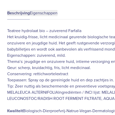
Beschrijving
Eigenschappen
Teatree hydrolaat bio – zuiverend Farfalla
Het kruidig-frisse, licht medicinaal geurende biologische te
onzuivere en jeugdige huid. Het geeft rustgevende verzorg
babybilletjes en wordt ook aanbevolen als verfrissend mond
Eigenschappen: zuiverend, mild.
Thema’s: jeugdige en onzuivere huid, intieme verzorging e
Geur: scherp, kruidachtig, fris, licht medicinaal.
Conservering: rettichwortelextract
Toepassen: Spray op de gereinigde huid en dep zachtjes in.
Tip: Zeer nuttig als beschermende en preventieve voetspr
MELALEUCA ALTERNIFOLIAIngrediënten / INCI lijst: MEL
LEUCONOSTOC/RADISH ROOT FERMENT FILTRATE, AQUA. * 
Kwaliteit
Biologisch-Dierproefvrij-Natrue-Vegan-Dermatologi