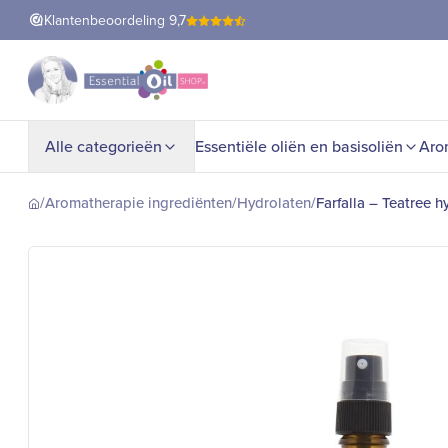
Klantenbeoordeling
9,7
Alle categorieën
Essentiële oliën en basisoliën
Aro
/
Aromatherapie ingrediënten
/
Hydrolaten
/
Farfalla – Teatree h