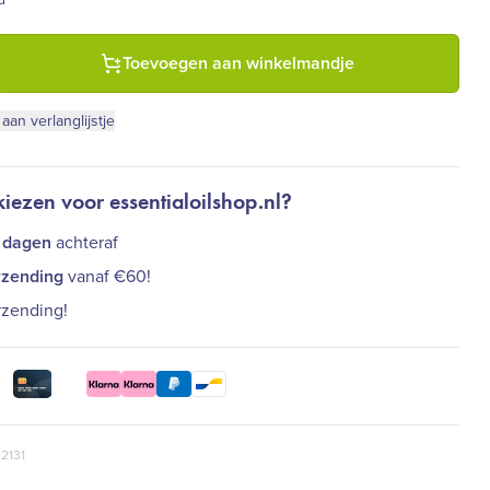
eatree hydrolaat bio - zuiverend (75 ml) aantal
Toevoegen aan winkelmandje
an verlanglijstje
ezen voor essentialoilshop.nl?
 dagen
achteraf
rzending
vanaf €60!
rzending!
 2131