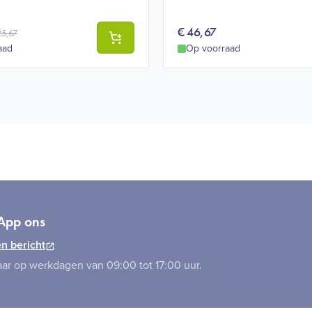
€
46,67
25,67
aad
Op voorraad
App ons
n bericht
ar op werkdagen van 09:00 tot 17:00 uur.