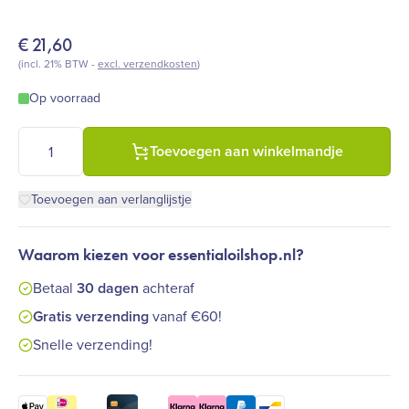
€
21,60
(incl. 21% BTW -
excl. verzendkosten
)
Op voorraad
Farfalla - Zoem zoem stop Anti-insectenspray naturel 75 ml aa
Toevoegen aan winkelmandje
Toevoegen aan verlanglijstje
Waarom kiezen voor essentialoilshop.nl?
Betaal
30 dagen
achteraf
Gratis verzending
vanaf €60!
Snelle verzending!