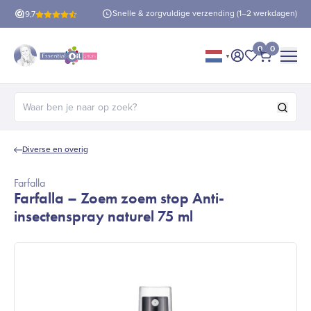
is verzending
vanaf €60!
Snelle & zorgvuldige verzending (1–2 werkdagen)
9,7
0
0
▼
Mijn account
Mijn favorie
Afrekene
Zoeken naar:
Diverse en overig
Farfalla
Farfalla – Zoem zoem stop Anti-
insectenspray naturel 75 ml