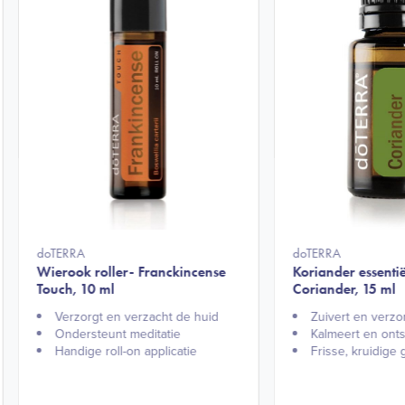
doTERRA
doTERRA
Wierook roller- Franckincense
Koriander essentië
Touch, 10 ml
Coriander, 15 ml
Verzorgt en verzacht de huid
Zuivert en verzor
Ondersteunt meditatie
Kalmeert en onts
Handige roll-on applicatie​
Frisse, kruidige 