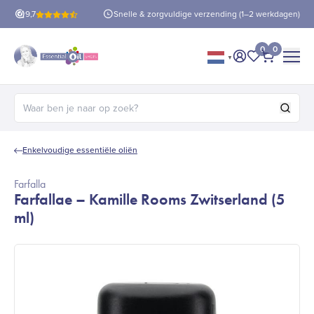
is verzending
9,7
vanaf €60!
Snelle & zorgvuldige verzending (1–2 werkdagen)
0
0
▼
Mijn account
Mijn favorie
Afrekene
Zoeken naar:
Enkelvoudige essentiële oliën
Farfalla
Farfallae – Kamille Rooms Zwitserland (5
ml)