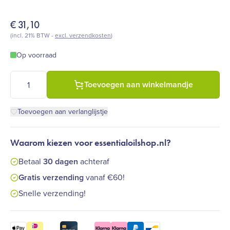
€
31,10
(incl. 21% BTW -
excl. verzendkosten
)
Op voorraad
Farfallae - Kamille Rooms Zwitserland (5 ml) aantal
Toevoegen aan winkelmandje
Toevoegen aan verlanglijstje
Waarom kiezen voor essentialoilshop.nl?
Betaal
30 dagen
achteraf
Gratis verzending
vanaf €60!
Snelle verzending!