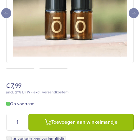
€
7,99
(incl. 21% BTW -
excl. verzendkosten
)
Op voorraad
Glazen flesjes donkerbruin (amber) | 3 stuks | met doTERRA log
Toevoegen aan winkelmandje
Toevoegen aan verlanglijstje