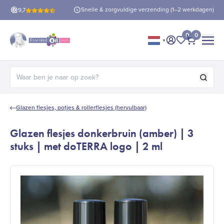
is verzending
vanaf €60!
Snelle & zorgvuldige verzending (1–2 werkdagen)
9,7
0
0
▼
Mijn account
Mijn favorie
Afrekene
Zoeken naar:
Glazen flesjes, potjes & rollerflesjes (hervulbaar)
Glazen flesjes donkerbruin (amber) | 3
stuks | met doTERRA logo | 2 ml