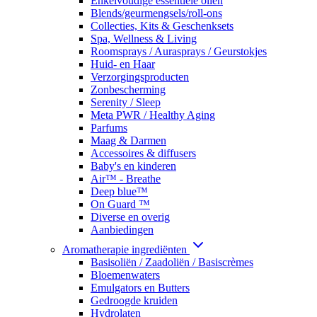
Enkelvoudige essentiële oliën
Blends/geurmengsels/roll-ons
Collecties, Kits & Geschenksets
Spa, Wellness & Living
Roomsprays / Aurasprays / Geurstokjes
Huid- en Haar
Verzorgingsproducten
Zonbescherming
Serenity / Sleep
Meta PWR / Healthy Aging
Parfums
Maag & Darmen
Accessoires & diffusers
Baby's en kinderen
Air™ - Breathe
Deep blue™
On Guard ™
Diverse en overig
Aanbiedingen
Aromatherapie ingrediënten
Basisoliën / Zaadoliën / Basiscrèmes
Bloemenwaters
Emulgators en Butters
Gedroogde kruiden
Hydrolaten