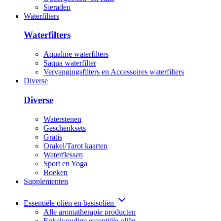
Sieraden
Waterfilters
Waterfilters
Aqualine waterfilters
Saqua waterfilter
Vervangingsfilters en Accessoires waterfilters
Diverse
Diverse
Waterstenen
Geschenksets
Gratis
Orakel/Tarot kaarten
Waterflessen
Sport en Yoga
Boeken
Supplementen
Essentiële oliën en basisoliën
Alle aromatherapie producten
Enkelvoudige essentiële oliën