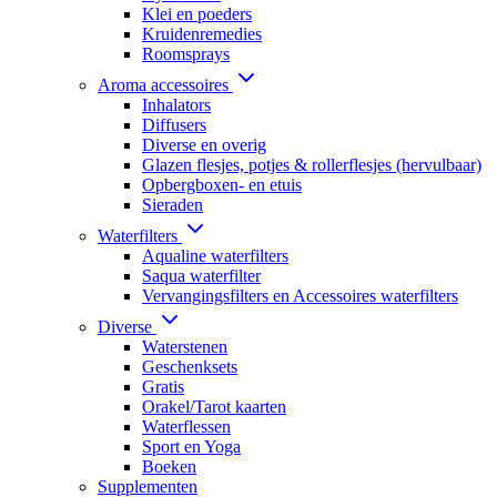
Klei en poeders
Kruidenremedies
Roomsprays
Aroma accessoires
Inhalators
Diffusers
Diverse en overig
Glazen flesjes, potjes & rollerflesjes (hervulbaar)
Opbergboxen- en etuis
Sieraden
Waterfilters
Aqualine waterfilters
Saqua waterfilter
Vervangingsfilters en Accessoires waterfilters
Diverse
Waterstenen
Geschenksets
Gratis
Orakel/Tarot kaarten
Waterflessen
Sport en Yoga
Boeken
Supplementen