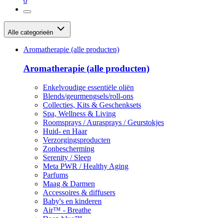
0
Alle categorieën
Aromatherapie (alle producten)
Aromatherapie (alle producten)
Enkelvoudige essentiële oliën
Blends/geurmengsels/roll-ons
Collecties, Kits & Geschenksets
Spa, Wellness & Living
Roomsprays / Aurasprays / Geurstokjes
Huid- en Haar
Verzorgingsproducten
Zonbescherming
Serenity / Sleep
Meta PWR / Healthy Aging
Parfums
Maag & Darmen
Accessoires & diffusers
Baby's en kinderen
Air™ - Breathe