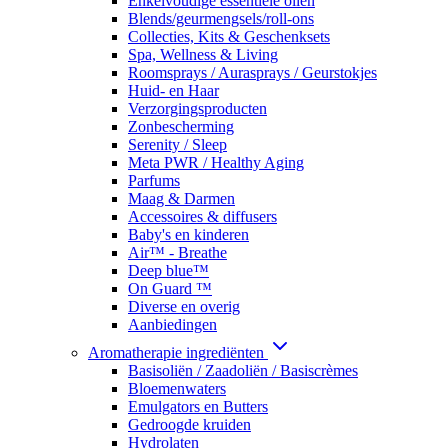
Enkelvoudige essentiële oliën
Blends/geurmengsels/roll-ons
Collecties, Kits & Geschenksets
Spa, Wellness & Living
Roomsprays / Aurasprays / Geurstokjes
Huid- en Haar
Verzorgingsproducten
Zonbescherming
Serenity / Sleep
Meta PWR / Healthy Aging
Parfums
Maag & Darmen
Accessoires & diffusers
Baby's en kinderen
Air™ - Breathe
Deep blue™
On Guard ™
Diverse en overig
Aanbiedingen
Aromatherapie ingrediënten
Basisoliën / Zaadoliën / Basiscrèmes
Bloemenwaters
Emulgators en Butters
Gedroogde kruiden
Hydrolaten