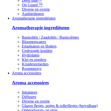
Deep blue™
On Guard ™
Diverse en overig
Aanbiedingen
Aromatherapie ingrediënten
Aromatherapie ingrediënten
Basisoliën / Zaadoliën / Basiscrèmes
Bloemenwaters
Emulgators en Butters
Gedroogde kruiden
Hydrolaten
Klei en poeders
Kruidenremedies
Roomsprays
Aroma accessoires
Aroma accessoires
Inhalators
Diffusers
Diverse en overig
Glazen flesjes, potjes & rollerflesjes (hervulbaar)
Opbergboxen- en etuis