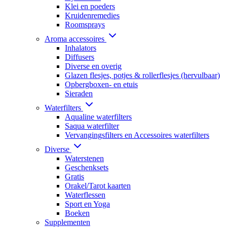
Klei en poeders
Kruidenremedies
Roomsprays
Aroma accessoires
Inhalators
Diffusers
Diverse en overig
Glazen flesjes, potjes & rollerflesjes (hervulbaar)
Opbergboxen- en etuis
Sieraden
Waterfilters
Aqualine waterfilters
Saqua waterfilter
Vervangingsfilters en Accessoires waterfilters
Diverse
Waterstenen
Geschenksets
Gratis
Orakel/Tarot kaarten
Waterflessen
Sport en Yoga
Boeken
Supplementen