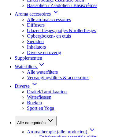
Basisoliën / Zaadoliën / Basiscrèmes
Aroma accessoires
Alle aroma accessoires
Diffusers
Glazen flesjes, potjes & rollerflesjes
Opbergboxen- en etuis
Sieraden
Inhalators
Diverse en overig
Supplementen
Waterfilters
Alle waterfilters
Vervangingsfilters & accessoires
Diverse
Orakel/Tarot kaarten
Waterflessen
Boeken
Sport en Yoga
Alle categorieën
Aromatherapie (alle producten)