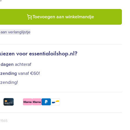
s - Castorolie - Koudgeperst - Biologisch - Haar, huid en wimpers
Toevoegen aan winkelmandje
an verlanglijstje
ezen voor essentialoilshop.nl?
 dagen
achteraf
rzending
vanaf €60!
rzending!
 1565