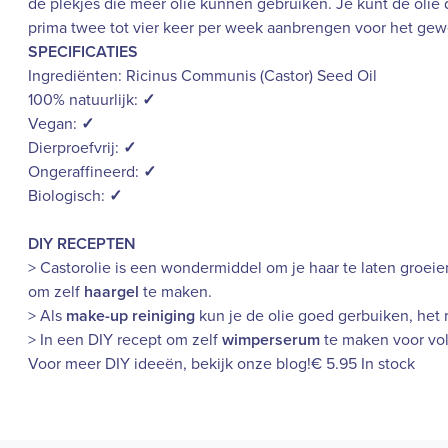
de plekjes die meer olie kunnen gebruiken. Je kunt de olie
prima twee tot vier keer per week aanbrengen voor het gew
SPECIFICATIES
Ingrediënten: Ricinus Communis (Castor) Seed Oil
100% natuurlijk:
✓
Vegan:
✓
Dierproefvrij:
✓
Ongeraffineerd:
✓
Biologisch:
✓
DIY RECEPTEN
> Castorolie is een wondermiddel om je haar te laten groei
om zelf
haargel
te maken.
> Als
make-up reiniging
kun je de olie goed gerbuiken, het r
> In een DIY recept om zelf
wimperserum
te maken voor vol
Voor meer DIY ideeën, bekijk onze
blog
!€ 5.95 In stock