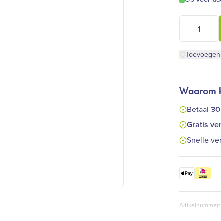
Pure Natural
Toevoegen a
Waarom ki
Betaal
30
Gratis ve
Snelle ve
Artikelnummer: