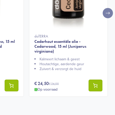
doTERRA
ss, 15 ml
Cederhout essentiële olie -
d
Cedarwood, 15 ml (Juniperus
virginiana)
Kalmeert lichaam & geest​
Houtachtige, aardende geur​
Zuivert & verzorgt de huid​
€
24,50
€
26,00
Op voorraad