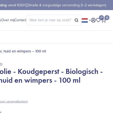
nding
vanaf €60!
Snelle & zorgvuldige verzending (1–2 werkdagen)
Zoeken naar:
0
0
s
Over mij
Contact
▼
Mijn accou
Mijn fav
Afre
r, huid en wimpers – 100 ml
s®
olie - Koudgeperst - Biologisch -
huid en wimpers - 100 ml
excl. verzendkosten
)
d