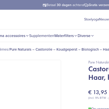
Betaal
30 dagen
achteraf
Gratis verze
Stoelyoga
Nieuw
ma accessoires
Supplementen
Waterfilters
Diverse
rèmes
/
Pure Naturals – Castorolie – Koudgeperst – Biologisch – Haa
Pure Natural
Castor
Haar, 
€
13,95
(incl. 9% BTW -
Op voorraa