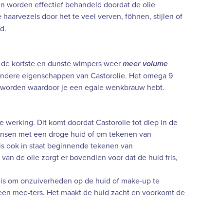
n worden effectief behandeld doordat de olie
 haarvezels door het te veel verven, föhnen, stijlen of
d.
s de kortste en dunste wimpers weer
meer volume
ondere eigenschappen van Castorolie. Het omega 9
r worden waardoor je een egale wenkbrauw hebt.
 werking. Dit komt doordat Castorolie tot diep in de
mensen met een droge huid of om tekenen van
 is ook in staat beginnende tekenen van
an de olie zorgt er bovendien voor dat de huid fris,
n is om onzuiverheden op de huid of make-up te
es een mee-ters. Het maakt de huid zacht en voorkomt de