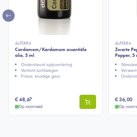
doTERRA
doTERRA
Cardamom/Kardamom essentiële
Zwarte Pep
olie, 5 ml
Pepper, 5 
Ondersteunt spijsvertering​
Stimuleer
Verlicht luchtwegen​
Verwarmt
Frisse, kruidige geur​
Onderste
€
48,67
€
36,00
Op voorraad
Op voorr