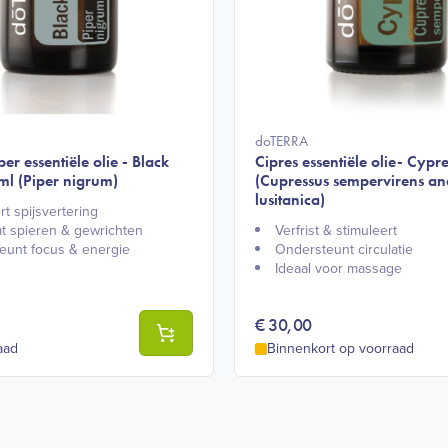
doTERRA
er essentiële olie - Black
Cipres essentiële olie- Cypre
ml (Piper nigrum)
(Cupressus sempervirens an
lusitanica)
t spijsvertering​
 spieren & gewrichten​
Verfrist & stimuleert​
unt focus & energie​
Ondersteunt circulatie​
Ideaal voor massage​
€
30,00
aad
Binnenkort op voorraad