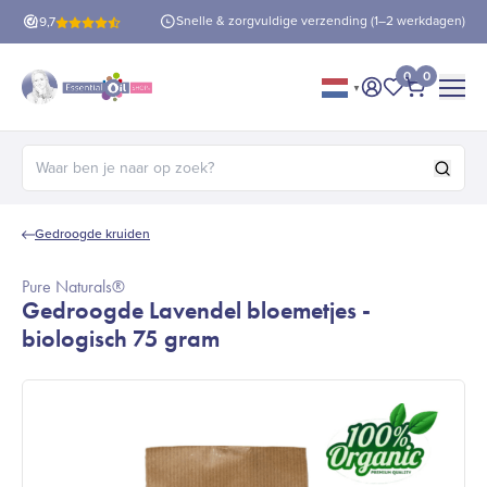
is verzending
vanaf €60!
Snelle & zorgvuldige verzending (1–2 werkdagen)
9,7
0
0
▼
Mijn account
Mijn favorie
Afrekene
Zoeken naar:
Gedroogde kruiden
Pure Naturals®
Gedroogde Lavendel bloemetjes -
biologisch 75 gram