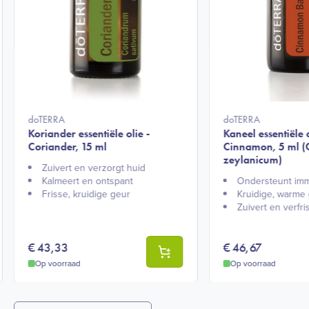
doTERRA
doTERRA
Koriander essentiële olie -
Kaneel essentiële o
Coriander, 15 ml
Cinnamon, 5 ml
zeylanicum)
Zuivert en verzorgt huid​
Kalmeert en ontspant​
Ondersteunt im
Frisse, kruidige geur​
Kruidige, warme 
Zuivert en verfris
€
43,33
€
46,67
Op voorraad
Op voorraad