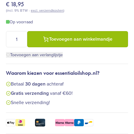
€
18,95
(incl. 9% BTW -
excl. verzendkosten
)
Op voorraad
Pure Naturals - Gedroogde Rozen bloemetjes - biologisch - 1
Toevoegen aan winkelmandje
Toevoegen aan verlanglijstje
Waarom kiezen voor essentialoilshop.nl?
Betaal
30 dagen
achteraf
Gratis verzending
vanaf €60!
Snelle verzending!