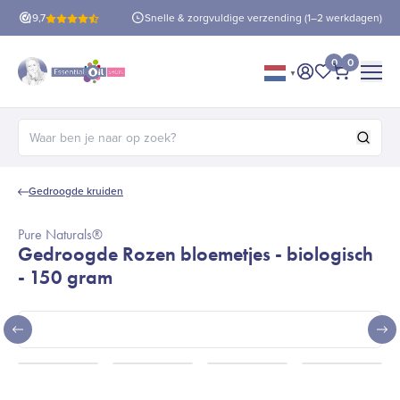
is verzending
9,7
vanaf €60!
Snelle & zorgvuldige verzending (1–2 werkdagen)
0
0
▼
Mijn account
Mijn favorie
Afrekene
Zoeken naar:
Gedroogde kruiden
Pure Naturals®
Gedroogde Rozen bloemetjes - biologisch
- 150 gram