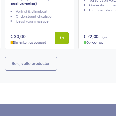
Verzorgt en verz
and lusitanica)
Ondersteunt med
Handige roll-on a
Verfrist & stimuleert​
Ondersteunt circulatie​
Ideaal voor massage​
€
30,00
€
72,00
€
81,67
Binnenkort op voorraad
Op voorraad
Bekijk alle producten