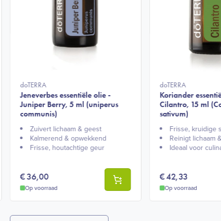
doTERRA
doTERRA
Jeneverbes essentiële olie -
Koriander essentië
Juniper Berry, 5 ml (uniperus
Cilantro, 15 ml (
communis)
sativum)
Zuivert lichaam & geest​
Frisse, kruidige 
Kalmerend & opwekkend​
Reinigt lichaam &
Frisse, houtachtige geur​
Ideaal voor culina
€
36,00
€
42,33
Op voorraad
Op voorraad