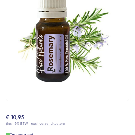
€
10,95
(incl. 9% BTW -
excl. verzendkosten
)
Op voorraad