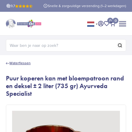
is verzending
9,7
vanaf €60!
Snelle & zorgvuldige verzending (1–2 werkdagen)
0
0
▼
Mijn account
Mijn favorie
Afrekene
Zoeken naar:
Waterflessen
Puur koperen kan met bloempatroon rand
en deksel ± 2 liter (735 gr) Ayurveda
Specialist