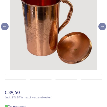
+2
€
39,50
(incl. 21% BTW -
excl. verzendkosten
)
Op voorraad