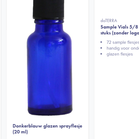
doTERRA
Sample Vials 5/8
stuks (zonder logo
72 sample flesje
handig voor on
glazen flesjes
Donkerblauw glazen sprayflesje
(20 ml)