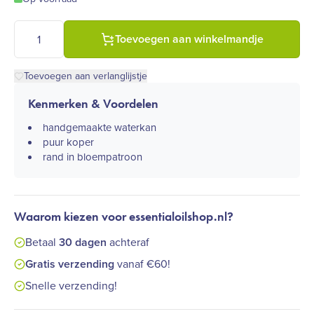
Puur koperen kan met bloempatroon rand en deksel ± 2 liter (
Toevoegen aan winkelmandje
Toevoegen aan verlanglijstje
Kenmerken & Voordelen
handgemaakte waterkan
puur koper
rand in bloempatroon
Waarom kiezen voor essentialoilshop.nl?
Betaal
30 dagen
achteraf
Gratis verzending
vanaf €60!
Snelle verzending!