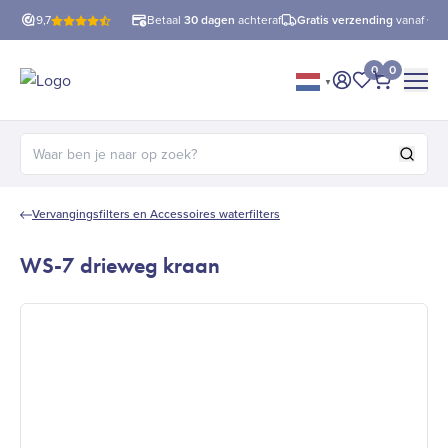
9,7
Betaal
30 dagen
achteraf
Gratis verzending
vanaf €60
0
0
▼
Mijn account
Mijn favorie
Afrekene
Zoeken naar:
Vervangingsfilters en Accessoires waterfilters
WS-7 drieweg kraan